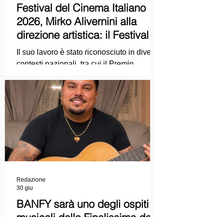
Festival del Cinema Italiano
2026, Mirko Alivernini alla
direzione artistica: il Festival
punta sul dialogo tra tradizione
Il suo lavoro è stato riconosciuto in diversi
e nuove tecnologie
contesti nazionali, tra cui il Premio
Internazionale "Chioma di Berenice", il
Premio Starlight assegnato nell'ambito
della Mostra Internazionale d'Arte
Cinematografica di Venezia e le
collaborazioni con la Roma Film
Academy, dove ha tenuto incontri e
masterclass dedicati all'evoluzione del
linguaggio cinematografico.
Redazione
30 giu
BANFY sarà uno degli ospiti