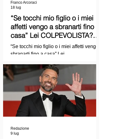
Franco Arcoraci
18 lug
“Se tocchi mio figlio o i miei
affetti vengo a sbranarti fino a
casa” Lei COLPEVOLISTA?
Ma mi faccia il piacere...
“Se tocchi mio figlio o i miei affetti vengo a
sbranarti fino a casa” Lei
COLPEVOLISTA? Ma mi faccia il piacere.
Redazione
9 lug