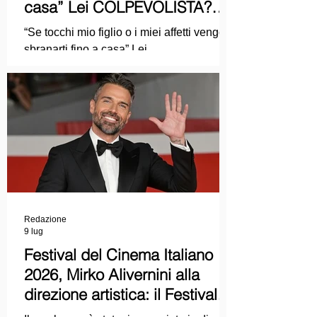
casa” Lei COLPEVOLISTA?
Ma mi faccia il piacere...
“Se tocchi mio figlio o i miei affetti vengo a
sbranarti fino a casa” Lei
COLPEVOLISTA? Ma mi faccia il piacere.
Redazione
9 lug
Festival del Cinema Italiano
2026, Mirko Alivernini alla
direzione artistica: il Festival
punta sul dialogo tra tradizione