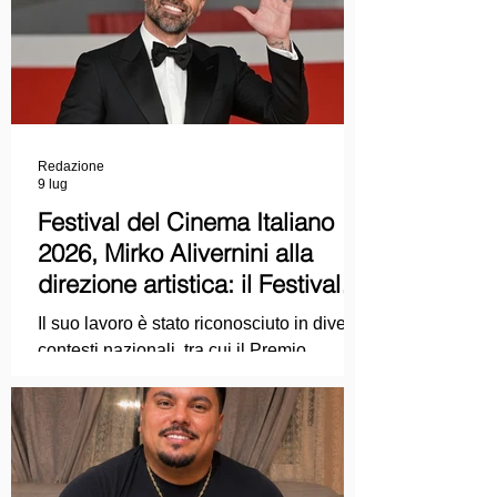
Redazione
9 lug
Festival del Cinema Italiano
2026, Mirko Alivernini alla
direzione artistica: il Festival
punta sul dialogo tra tradizione
Il suo lavoro è stato riconosciuto in diversi
e nuove tecnologie
contesti nazionali, tra cui il Premio
Internazionale "Chioma di Berenice", il
Premio Starlight assegnato nell'ambito
della Mostra Internazionale d'Arte
Cinematografica di Venezia e le
collaborazioni con la Roma Film