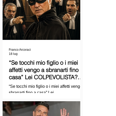
Franco Arcoraci
18 lug
“Se tocchi mio figlio o i miei
affetti vengo a sbranarti fino a
casa” Lei COLPEVOLISTA?
Ma mi faccia il piacere...
“Se tocchi mio figlio o i miei affetti vengo a
sbranarti fino a casa” Lei
COLPEVOLISTA? Ma mi faccia il piacere.