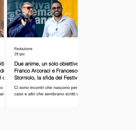
Redazione
28 giu
ti
Due anime, un solo obiettivo:
Franco Arcoraci e Francesco
l del
Storniolo, la sfida del Festival
del Cinema Italiano sul Lago
o si
Ci sono incontri che nascono per
Trasimeno
randi
caso e altri che sembrano scritti dal
ema e
destino. Quello tra Franco Arcoraci e
ina
Francesco Storniolo appartiene alla
seconda categoria. Uno ha
 dal
trascorso gran parte della propria
vita in divisa, combattendo la
i con
criminalità organizzata nelle delicate