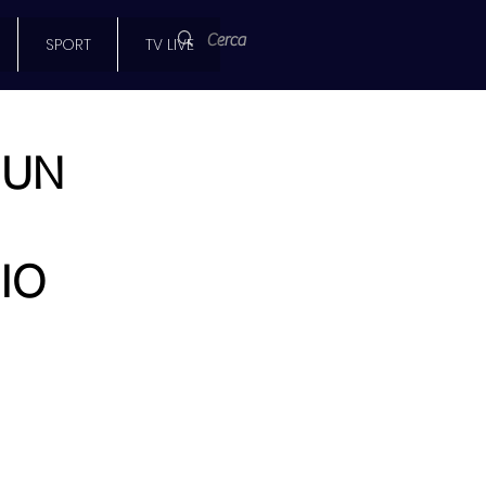
SPORT
TV LIVE
 UN
IO