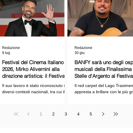
Redazione
Redazione
9 lug
30 giu
Festival del Cinema Italiano
BANFY sarà uno degli ospi
2026, Mirko Alivernini alla
musicali della Finalissima delle
direzione artistica: il Festival
Stelle d'Argento al Festiva
punta sul dialogo tra tradizione
Cinema Italiano 2026!
Il suo lavoro è stato riconosciuto in
Il red carpet del Lago Trasimen
e nuove tecnologie
diversi contesti nazionali, tra cui il
appresta a brillare con le più g
Premio Internazionale "Chioma di
stelle dello spettacolo, del cin
Berenice", il Premio Starlight
della cultura italiana. La macch
assegnato nell'ambito della Mostra
organizzativa del Festival del
1
2
3
4
5
Internazionale d'Arte
Cinema Italiano 2026 – guidata
Cinematografica di Venezia e le
presidente Franco Arcoraci e
collaborazioni con la Roma Film
l'organizzazione di Giusy Venut