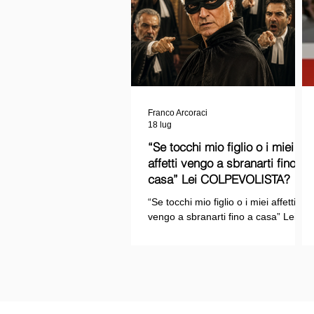
Franco Arcoraci
18 lug
“Se tocchi mio figlio o i miei
affetti vengo a sbranarti fino a
casa” Lei COLPEVOLISTA? Ma
mi faccia il piacere...
“Se tocchi mio figlio o i miei affetti
vengo a sbranarti fino a casa” Lei
COLPEVOLISTA? Ma mi faccia il
piacere.