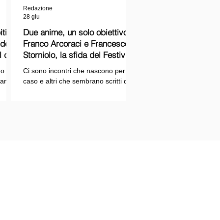
Redazione
28 giu
ti
Due anime, un solo obiettivo:
Franco Arcoraci e Francesco
l del
Storniolo, la sfida del Festival
del Cinema Italiano sul Lago
o si
Ci sono incontri che nascono per
Trasimeno
randi
caso e altri che sembrano scritti dal
ema e
destino. Quello tra Franco Arcoraci e
ina
Francesco Storniolo appartiene alla
seconda categoria. Uno ha
 dal
trascorso gran parte della propria
vita in divisa, combattendo la
i con
criminalità organizzata nelle delicate
indagini della Sicilia orientale. L'altro
ne
è un imprenditore che, partendo da
SPAZIOPLAY.COM
origini semplici, ha costruito la
emento della testata SPAZIO NOTIZIE
propria attività con il lavoro e la
trazione n° 2503/13 del 27/12/2013 c/o
determinazione, fino a scegliere di
nale di Messina
investire in uno dei
tore responsabile: Mario Di Paola
re: Associazione Rtm