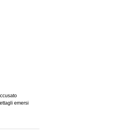
accusato 
ttagli emersi 