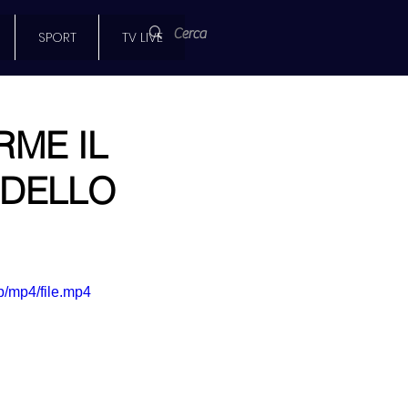
SPORT
TV LIVE
RME IL
 DELLO
/mp4/file.mp4