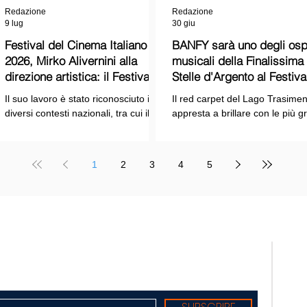
Redazione
Redazione
9 lug
30 giu
Festival del Cinema Italiano
BANFY sarà uno degli ospi
2026, Mirko Alivernini alla
musicali della Finalissima delle
direzione artistica: il Festival
Stelle d'Argento al Festiva
punta sul dialogo tra tradizione
Cinema Italiano 2026!
Il suo lavoro è stato riconosciuto in
Il red carpet del Lago Trasimen
e nuove tecnologie
diversi contesti nazionali, tra cui il
appresta a brillare con le più g
Premio Internazionale "Chioma di
stelle dello spettacolo, del cin
Berenice", il Premio Starlight
della cultura italiana. La macch
assegnato nell'ambito della Mostra
organizzativa del Festival del
1
2
3
4
5
Internazionale d'Arte
Cinema Italiano 2026 – guidata
Cinematografica di Venezia e le
presidente Franco Arcoraci e
collaborazioni con la Roma Film
l'organizzazione di Giusy Venut
Academy, dove ha tenuto incontri e
la direzione artistica di Mirko
masterclass dedicati all'evoluzione
Alivernini – promette un'edizio
TELE
del linguaggio cinematografico.
ricca di colpi di scena.
nato
Suppl
regis
Tribu
Diret
Edito