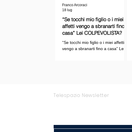
Franco Arcoraci
18 lug
“Se tocchi mio figlio o i miei
affetti vengo a sbranarti fino a
casa” Lei COLPEVOLISTA? Ma
mi faccia il piacere...
“Se tocchi mio figlio o i miei affetti
vengo a sbranarti fino a casa” Lei
COLPEVOLISTA? Ma mi faccia il
piacere.
Telespazio Newsletter
Rimani Aggior