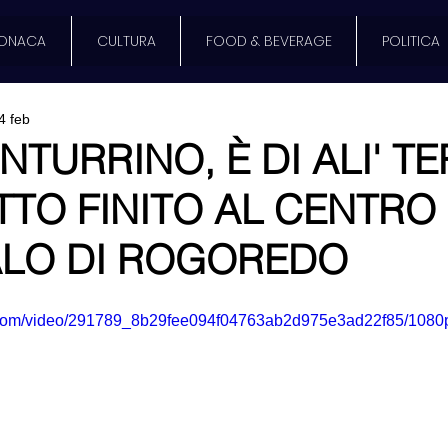
ONACA
CULTURA
FOOD & BEVERAGE
POLITICA
4 feb
NTURRINO, È DI ALI' TE
TTO FINITO AL CENTRO
LO DI ROGOREDO
ic.com/video/291789_8b29fee094f04763ab2d975e3ad22f85/1080p