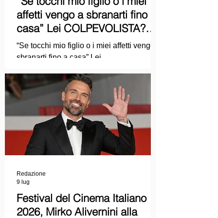
“Se tocchi mio figlio o i miei
affetti vengo a sbranarti fino a
casa” Lei COLPEVOLISTA?
Ma mi faccia il piacere...
“Se tocchi mio figlio o i miei affetti vengo a
sbranarti fino a casa” Lei
COLPEVOLISTA? Ma mi faccia il piacere.
Redazione
9 lug
Festival del Cinema Italiano
2026, Mirko Alivernini alla