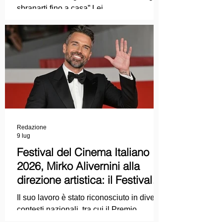
sbranarti fino a casa” Lei
COLPEVOLISTA? Ma mi faccia il piacere.
Redazione
9 lug
Festival del Cinema Italiano
2026, Mirko Alivernini alla
direzione artistica: il Festival
punta sul dialogo tra tradizione
Il suo lavoro è stato riconosciuto in diversi
e nuove tecnologie
contesti nazionali, tra cui il Premio
Internazionale "Chioma di Berenice", il