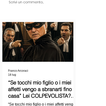
Scrivi un commento...
Franco Arcoraci
18 lug
“Se tocchi mio figlio o i miei
affetti vengo a sbranarti fino a
casa” Lei COLPEVOLISTA?
Ma mi faccia il piacere...
“Se tocchi mio figlio o i miei affetti vengo a