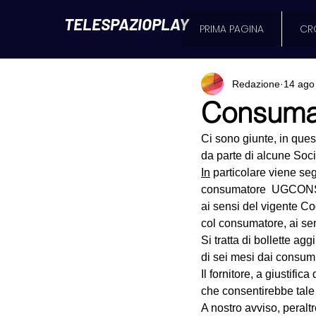
TELESPAZIOPLAY
PRIMA PAGINA
CR
Redazione
14 ago
Consumat
Ci sono giunte, in que
da parte di alcune Socie
In
 particolare viene seg
consumatore  UGCONS di
ai sensi del vigente C
col consumatore, ai se
Si tratta di bollette ag
di sei mesi dai consumi
Il fornitore, a giustifi
che consentirebbe tale
A nostro avviso, peraltro