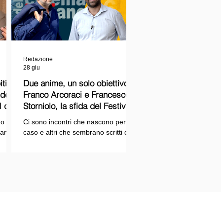
Redazione
28 giu
ti
Due anime, un solo obiettivo:
Franco Arcoraci e Francesco
l del
Storniolo, la sfida del Festival
del Cinema Italiano sul Lago
o si
Ci sono incontri che nascono per
Trasimeno
randi
caso e altri che sembrano scritti dal
ema e
destino. Quello tra Franco Arcoraci e
ina
Francesco Storniolo appartiene alla
seconda categoria. Uno ha
 dal
trascorso gran parte della propria
vita in divisa, combattendo la
i con
criminalità organizzata nelle delicate
indagini della Sicilia orientale. L'altro
ne
è un imprenditore che, partendo da