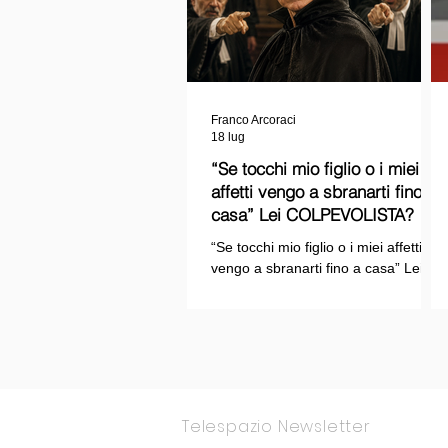
Franco Arcoraci
18 lug
“Se tocchi mio figlio o i miei
affetti vengo a sbranarti fino a
casa” Lei COLPEVOLISTA? Ma
mi faccia il piacere...
“Se tocchi mio figlio o i miei affetti
vengo a sbranarti fino a casa” Lei
COLPEVOLISTA? Ma mi faccia il
piacere.
Telespazio Newsletter