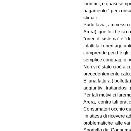
fornitrici, e quasi semp
pagamento " per consum
stimati".
Purtuttavia, ammesso e 
Arera), quello che si co
"oneri di sistema" e "di 
Infatti tali oneri aggiun
comprende perché gli st
semplice conguaglio n
Non vi è stato cioè alcu
precedentemente calcol
E' una fattura ( bollet
aggiuntivi, trattandosi,
Per tali motivi ci farem
Arera,  contro tali prati
Consumatori occhio d
 In attesa di ricevere adeguati riscontri,  invitiamo pertanto i consumatori interessati  a  segnalare tali 
problematiche  alle vari
Sportello del Consum