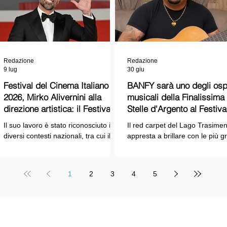
Redazione
Redazione
9 lug
30 giu
Festival del Cinema Italiano
BANFY sarà uno degli ospi
2026, Mirko Alivernini alla
musicali della Finalissima delle
direzione artistica: il Festival
Stelle d'Argento al Festiva
punta sul dialogo tra tradizione
Cinema Italiano 2026!
Il suo lavoro è stato riconosciuto in
Il red carpet del Lago Trasimen
e nuove tecnologie
diversi contesti nazionali, tra cui il
appresta a brillare con le più g
Premio Internazionale "Chioma di
stelle dello spettacolo, del cin
Berenice", il Premio Starlight
della cultura italiana. La macch
assegnato nell'ambito della Mostra
organizzativa del Festival del
1
2
3
4
5
Internazionale d'Arte
Cinema Italiano 2026 – guidata
Cinematografica di Venezia e le
presidente Franco Arcoraci e
collaborazioni con la Roma Film
l'organizzazione di Giusy Venut
Academy, dove ha tenuto incontri e
la direzione artistica di Mirko
masterclass dedicati all'evoluzione
Alivernini – promette un'edizio