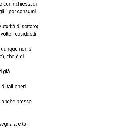
e con richiesta di 
li " per consumi 
torità di settore( 
olte i cosiddetti 
e, dunque non si 
), che è di 
i già 
i tali oneri 
e, anche presso 