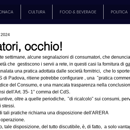
ONACA
CULTURA
FOOD & BEVERAGE
POLITICA
 2024
ori, occhio!
ste settimane, alcune segnalazioni di consumatori, che denunci
tà che  gestiscono i servii a rete, in questi casi la fornitura di 
ga
nalata una pratica adottata dalle società fornitrici,  che lo sportel
 Padova, ritiene potrebbe configurare , una  "pratica commerci
odice del Consumo, e una mancata trasparenza nella conclusione
nsi dell'Art. 35- 1° comma del CdS.
giuntive, oltre a quelle periodiche,  "di ricalcolo" sui consumi, pe
 stessi. 
ca di tali pratiche richiama una disposizione dell'ARERA
 operazione.
, tale disposizione, del tutto discutibile, è, di fatto,  a solo vant