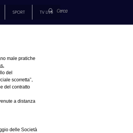
SPORT
TV LIVE
ano male pratiche 
s.
lo del 
ale scorretta", 
 del contratto 
rvenute a distanza 
aggio delle Società 