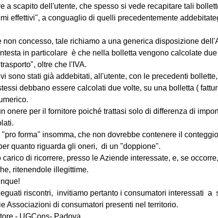
re a scapito dell'utente, che spesso si vede recapitare tali bollett
i effettivi", a conguaglio di quelli precedentemente addebitateg
non concesso, tale richiamo a una generica disposizione dell'Au
ntesta in particolare  è che nella bolletta vengono calcolate due v
trasporto", oltre che l'IVA.
tivi sono stati già addebitati, all'utente, con le precedenti bollett
essi debbano essere calcolati due volte, su una bolletta ( fattura
umerico.
n onere per il fornitore poiché trattasi solo di differenza di import
ati.
ta) "pro forma" insomma, che non dovrebbe contenere il conteggio d
 per quanto riguarda gli oneri,  di un "doppione".
o carico di ricorrere, presso le Aziende interessate, e, se occorr
che, ritenendole illegittime.
unque!
e Associazioni di consumatori presenti nel territorio. 
atore - UGCons- Padova