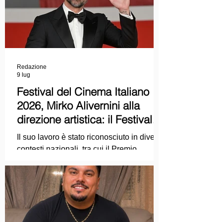
Redazione
9 lug
Festival del Cinema Italiano
2026, Mirko Alivernini alla
direzione artistica: il Festival
punta sul dialogo tra tradizione
Il suo lavoro è stato riconosciuto in diversi
e nuove tecnologie
contesti nazionali, tra cui il Premio
Internazionale "Chioma di Berenice", il
Premio Starlight assegnato nell'ambito
della Mostra Internazionale d'Arte
Cinematografica di Venezia e le
collaborazioni con la Roma Film
Academy, dove ha tenuto incontri e