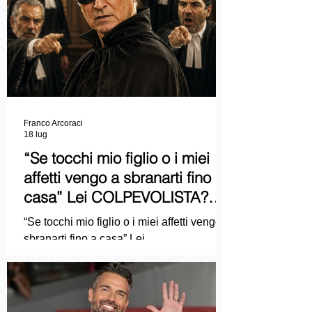
Franco Arcoraci
18 lug
“Se tocchi mio figlio o i miei
affetti vengo a sbranarti fino a
casa” Lei COLPEVOLISTA?
Ma mi faccia il piacere...
“Se tocchi mio figlio o i miei affetti vengo a
sbranarti fino a casa” Lei
COLPEVOLISTA? Ma mi faccia il piacere.