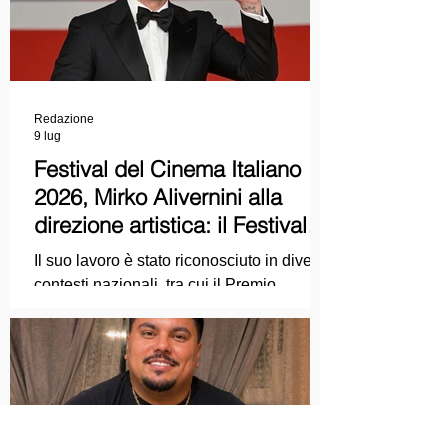
Redazione
9 lug
Festival del Cinema Italiano
2026, Mirko Alivernini alla
direzione artistica: il Festival
punta sul dialogo tra tradizione
Il suo lavoro è stato riconosciuto in diversi
e nuove tecnologie
contesti nazionali, tra cui il Premio
Internazionale "Chioma di Berenice", il
Premio Starlight assegnato nell'ambito
della Mostra Internazionale d'Arte
Cinematografica di Venezia e le
collaborazioni con la Roma Film
Academy, dove ha tenuto incontri e