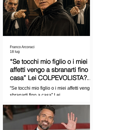
Franco Arcoraci
18 lug
“Se tocchi mio figlio o i miei
affetti vengo a sbranarti fino a
casa” Lei COLPEVOLISTA?
Ma mi faccia il piacere...
“Se tocchi mio figlio o i miei affetti vengo a
sbranarti fino a casa” Lei
COLPEVOLISTA? Ma mi faccia il piacere.