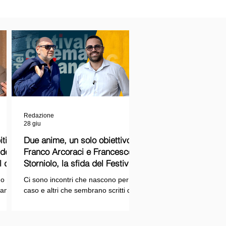
Redazione
28 giu
ti
Due anime, un solo obiettivo:
Franco Arcoraci e Francesco
l del
Storniolo, la sfida del Festival
del Cinema Italiano sul Lago
o si
Ci sono incontri che nascono per
Trasimeno
randi
caso e altri che sembrano scritti dal
ema e
destino. Quello tra Franco Arcoraci e
ina
Francesco Storniolo appartiene alla
seconda categoria. Uno ha