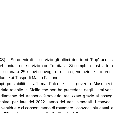
 Sono entrati in servizio gli ultimi due treni “Pop” acquist
el contratto di servizio con Trenitalia. Si completa così la forni
 isolana a 25 nuovi convogli di ultima generazione. Lo rende
tture e ai Trasporti Marco Falcone. 
mpi prestabiliti – afferma Falcone – il governo Musumeci
ale rotabile in Sicilia che non ha precedenti negli ultimi vent’a
diamante del trasporto ferroviario, realizzato grazie al sosteg
ltre, per fare del 2022 l’anno dei treni bimodali. I convogli d
ntidue e ci consentiranno di rottamare i convogli più datati, e