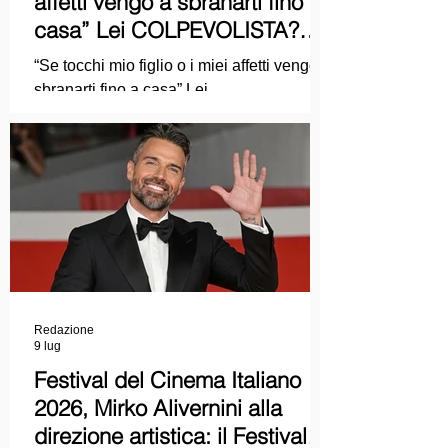
affetti vengo a sbranarti fino a
casa” Lei COLPEVOLISTA?
Ma mi faccia il piacere...
“Se tocchi mio figlio o i miei affetti vengo a
sbranarti fino a casa” Lei
COLPEVOLISTA? Ma mi faccia il piacere.
Redazione
9 lug
Festival del Cinema Italiano
2026, Mirko Alivernini alla
direzione artistica: il Festival