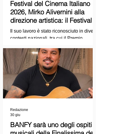
Festival del Cinema Italiano
2026, Mirko Alivernini alla
direzione artistica: il Festival
punta sul dialogo tra tradizione
Il suo lavoro è stato riconosciuto in diversi
e nuove tecnologie
contesti nazionali, tra cui il Premio
Internazionale "Chioma di Berenice", il
Premio Starlight assegnato nell'ambito
della Mostra Internazionale d'Arte
Cinematografica di Venezia e le
collaborazioni con la Roma Film
Academy, dove ha tenuto incontri e
masterclass dedicati all'evoluzione del
linguaggio cinematografico.
Redazione
30 giu
BANFY sarà uno degli ospiti
musicali della Finalissima delle