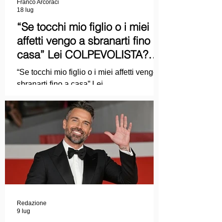
Franco Arcoraci
18 lug
“Se tocchi mio figlio o i miei
affetti vengo a sbranarti fino a
casa” Lei COLPEVOLISTA?
Ma mi faccia il piacere...
“Se tocchi mio figlio o i miei affetti vengo a
sbranarti fino a casa” Lei
COLPEVOLISTA? Ma mi faccia il piacere.
Redazione
9 lug