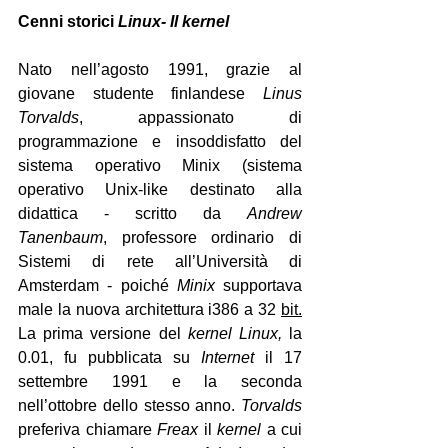
Cenni storici 
Linux- Il kernel
Nato nell’agosto 1991, grazie al 
giovane studente finlandese 
Linus 
Torvalds
, appassionato di 
programmazione e insoddisfatto del 
sistema operativo Minix (sistema 
operativo Unix-like destinato alla 
didattica - scritto da 
Andrew 
Tanenbaum
, professore ordinario di 
Sistemi di rete all’Università di 
Amsterdam - poiché 
Minix
 supportava 
male la nuova architettura i386 a 32 
bit.
La prima versione del 
kernel Linux,
 la 
0.01, fu pubblicata su 
Internet
 il 17 
settembre 1991 e la seconda 
nell’ottobre dello stesso anno. 
Torvalds
preferiva chiamare 
Freax
 il 
kernel
 a cui 