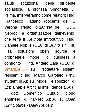
saluti istituzionali della dirigente 
scolastica, la prof.ssa Simonetta Di 
Prima, interverranno come relatori: l’Ing. 
Francesco Pagano (docente dell’IIS 
Verona Trento, 
organizer
 del  GDG 
Nebrodi e organizzatore dell’evento) 
che terrà il 
Keynote
 introduttivo; l’Ing. 
Daniele Nobile (CEO di 
Buniq
 s.r.l.) su 
"Tra soluzioni open source e 
proprietarie: modelli di business a 
confronto"; l’Ing. Angelo Zaia (CEO di 
SmartMe.IO
) su "Progettare sistemi 
resilienti"; Ing. Marco Garofalo (PhD 
student in AI) su "Modelli e soluzioni di 
Explainable Artificial Intelligence (XAI)"; 
il dott. Domenico Cutrupi (cloud 
engineer  di Par-Tec S.p.A.) su 
Open 
H24 Source
 - 
Daily Review.