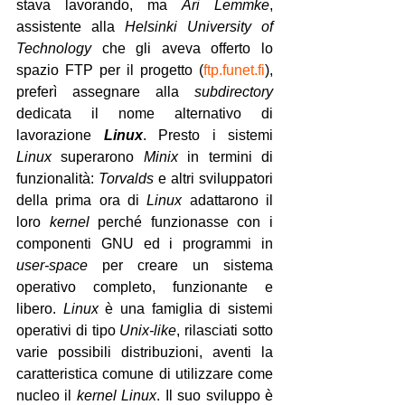
stava lavorando, ma 
Ari Lemmke
, 
assistente alla 
Helsinki University of 
Technology 
che gli aveva offerto lo 
spazio FTP per il progetto (
ftp.funet.fi
), 
preferì assegnare alla 
subdirectory
dedicata il nome alternativo di 
lavorazione 
Linux
. Presto i sistemi 
Linux
 superarono 
Minix
 in termini di 
funzionalità: 
Torvalds
 e altri sviluppatori 
della prima ora di 
Linux
 adattarono il 
loro 
kernel
 perché funzionasse con i 
componenti GNU ed i programmi in 
user-space
 per creare un sistema 
operativo completo, funzionante e 
libero. 
Linux
 è una famiglia di sistemi 
operativi di tipo 
Unix-like
, rilasciati sotto 
varie possibili distribuzioni, aventi la 
caratteristica comune di utilizzare come 
nucleo il 
kernel Linux
. Il suo sviluppo è 