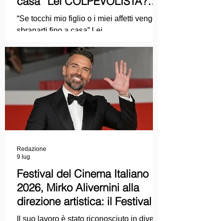
casa” Lei COLPEVOLISTA?
Ma mi faccia il piacere...
“Se tocchi mio figlio o i miei affetti vengo a
sbranarti fino a casa” Lei
COLPEVOLISTA? Ma mi faccia il piacere.
Redazione
9 lug
Festival del Cinema Italiano
2026, Mirko Alivernini alla
direzione artistica: il Festival
punta sul dialogo tra tradizione
Il suo lavoro è stato riconosciuto in diversi