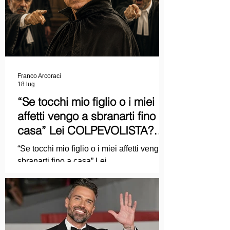
Franco Arcoraci
18 lug
“Se tocchi mio figlio o i miei
affetti vengo a sbranarti fino a
casa” Lei COLPEVOLISTA?
Ma mi faccia il piacere...
“Se tocchi mio figlio o i miei affetti vengo a
sbranarti fino a casa” Lei
COLPEVOLISTA? Ma mi faccia il piacere.