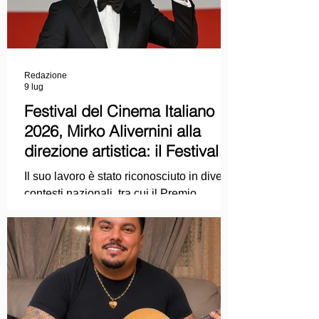
Redazione
9 lug
Festival del Cinema Italiano
2026, Mirko Alivernini alla
direzione artistica: il Festival
punta sul dialogo tra tradizione
Il suo lavoro è stato riconosciuto in diversi
e nuove tecnologie
contesti nazionali, tra cui il Premio
Internazionale "Chioma di Berenice", il
Premio Starlight assegnato nell'ambito
della Mostra Internazionale d'Arte
Cinematografica di Venezia e le
collaborazioni con la Roma Film
Academy, dove ha tenuto incontri e
masterclass dedicati all'evoluzione del