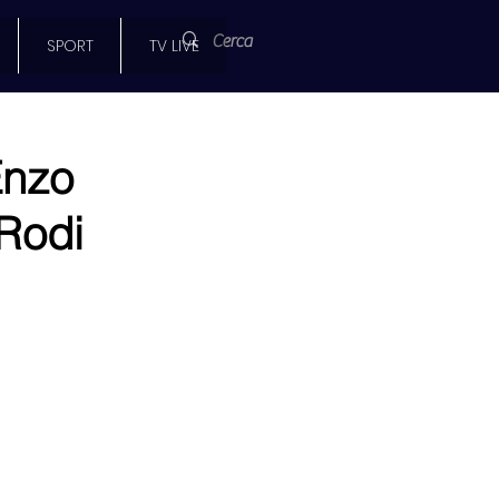
SPORT
TV LIVE
Enzo
 Rodi