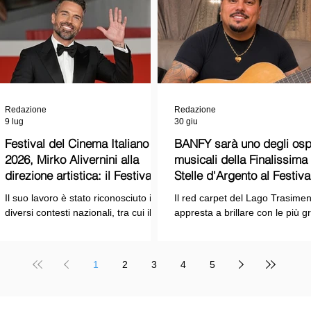
Redazione
Redazione
9 lug
30 giu
Festival del Cinema Italiano
BANFY sarà uno degli ospi
2026, Mirko Alivernini alla
musicali della Finalissima delle
direzione artistica: il Festival
Stelle d'Argento al Festiva
punta sul dialogo tra tradizione
Cinema Italiano 2026!
Il suo lavoro è stato riconosciuto in
Il red carpet del Lago Trasimen
e nuove tecnologie
diversi contesti nazionali, tra cui il
appresta a brillare con le più g
Premio Internazionale "Chioma di
stelle dello spettacolo, del cin
Berenice", il Premio Starlight
della cultura italiana. La macch
assegnato nell'ambito della Mostra
organizzativa del Festival del
1
2
3
4
5
Internazionale d'Arte
Cinema Italiano 2026 – guidata
Cinematografica di Venezia e le
presidente Franco Arcoraci e
collaborazioni con la Roma Film
l'organizzazione di Giusy Venut