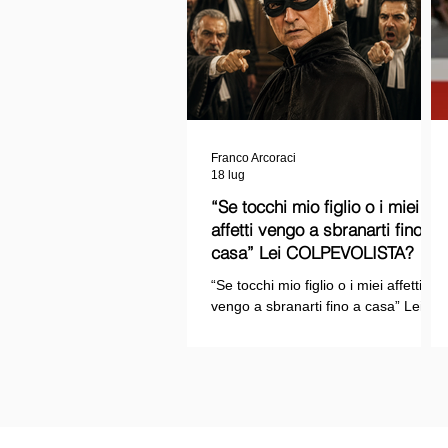
Franco Arcoraci
18 lug
“Se tocchi mio figlio o i miei
affetti vengo a sbranarti fino a
casa” Lei COLPEVOLISTA? Ma
mi faccia il piacere...
“Se tocchi mio figlio o i miei affetti
vengo a sbranarti fino a casa” Lei
COLPEVOLISTA? Ma mi faccia il
piacere.