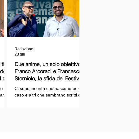
Redazione
28 giu
ti
Due anime, un solo obiettivo:
Franco Arcoraci e Francesco
l del
Storniolo, la sfida del Festival
del Cinema Italiano sul Lago
o si
Ci sono incontri che nascono per
Trasimeno
randi
caso e altri che sembrano scritti dal
ema e
destino. Quello tra Franco Arcoraci e
ina
Francesco Storniolo appartiene alla
seconda categoria. Uno ha
 dal
trascorso gran parte della propria
vita in divisa, combattendo la
i con
criminalità organizzata nelle delicate