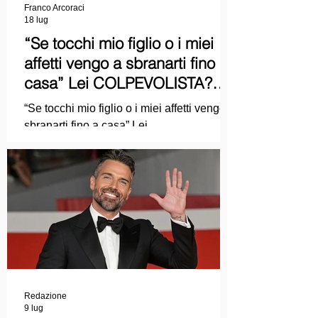
Franco Arcoraci
18 lug
“Se tocchi mio figlio o i miei
affetti vengo a sbranarti fino a
casa” Lei COLPEVOLISTA?
Ma mi faccia il piacere...
“Se tocchi mio figlio o i miei affetti vengo a
sbranarti fino a casa” Lei
COLPEVOLISTA? Ma mi faccia il piacere.
Redazione
9 lug