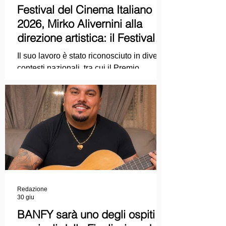
Festival del Cinema Italiano
2026, Mirko Alivernini alla
direzione artistica: il Festival
punta sul dialogo tra tradizione
Il suo lavoro è stato riconosciuto in diversi
e nuove tecnologie
contesti nazionali, tra cui il Premio
Internazionale "Chioma di Berenice", il
Premio Starlight assegnato nell'ambito
della Mostra Internazionale d'Arte
Cinematografica di Venezia e le
collaborazioni con la Roma Film
Academy, dove ha tenuto incontri e
masterclass dedicati all'evoluzione del
linguaggio cinematografico.
Redazione
30 giu
BANFY sarà uno degli ospiti