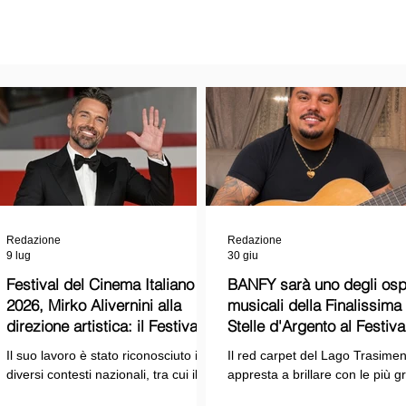
Redazione
Redazione
9 lug
30 giu
Festival del Cinema Italiano
BANFY sarà uno degli ospi
2026, Mirko Alivernini alla
musicali della Finalissima delle
direzione artistica: il Festival
Stelle d'Argento al Festiva
punta sul dialogo tra tradizione
Cinema Italiano 2026!
Il suo lavoro è stato riconosciuto in
Il red carpet del Lago Trasimen
e nuove tecnologie
diversi contesti nazionali, tra cui il
appresta a brillare con le più g
Premio Internazionale "Chioma di
stelle dello spettacolo, del cin