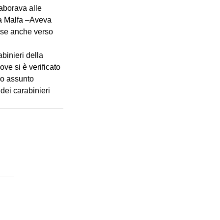
aborava alle 
La Malfa –Aveva 
sse anche verso 
binieri della 
ve si è verificato 
no assunto 
ei carabinieri 