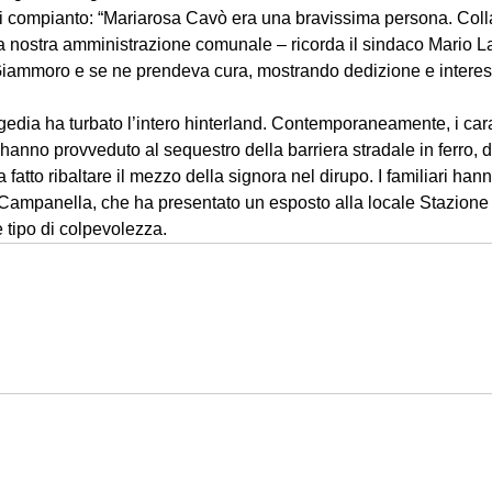
di compianto: “Mariarosa Cavò era una bravissima persona. Coll
lla nostra amministrazione comunale – ricorda il sindaco Mario 
 Giammoro e se ne prendeva cura, mostrando dedizione e intere
agedia ha turbato l’intero hinterland. Contemporaneamente, i cara
nno provveduto al sequestro della barriera stradale in ferro, do
 fatto ribaltare il mezzo della signora nel dirupo. I familiari han
Campanella, che ha presentato un esposto alla locale Stazione d
 tipo di colpevolezza.