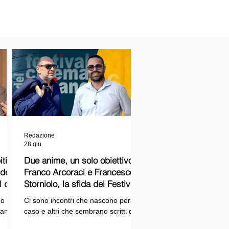
Redazione
28 giu
ti
Due anime, un solo obiettivo:
Franco Arcoraci e Francesco
l del
Storniolo, la sfida del Festival
del Cinema Italiano sul Lago
o si
Ci sono incontri che nascono per
Trasimeno
randi
caso e altri che sembrano scritti dal
ema e
destino. Quello tra Franco Arcoraci e