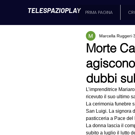
TELESPAZIOPLAY
PRIMA PAGINA
CR
Marcella Ruggeri
Morte Cav
agiscono
dubbi sul
L’imprenditrice Mariaro
ricevuto il suo ultimo s
La cerimonia funebre si
San Luigi. La signora da
pasticceria a Pace del
La donna lascia il compa
subito a luglio il lutto