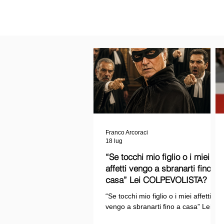
Franco Arcoraci
18 lug
“Se tocchi mio figlio o i miei
affetti vengo a sbranarti fino a
casa” Lei COLPEVOLISTA? Ma
mi faccia il piacere...
“Se tocchi mio figlio o i miei affetti
vengo a sbranarti fino a casa” Lei
COLPEVOLISTA? Ma mi faccia il