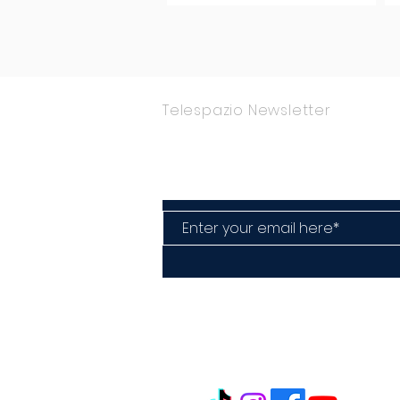
piacere.
Telespazio Newsletter
Rimani Aggior