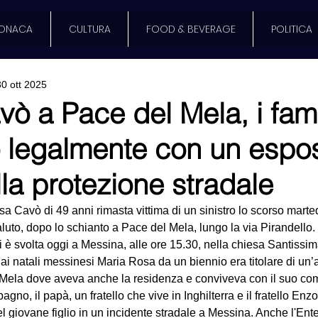
ONACA
CULTURA
FOOD & BEVERAGE
POLITICA
30 ott 2025
ò a Pace del Mela, i fami
 legalmente con un espos
la protezione stradale
sa Cavò di 49 anni rimasta vittima di un sinistro lo scorso marte
aluto, dopo lo schianto a Pace del Mela, lungo la via Pirandello. 
 è svolta oggi a Messina, alle ore 15.30, nella chiesa Santissim
i natali messinesi Maria Rosa da un biennio era titolare di un’att
 Mela dove aveva anche la residenza e conviveva con il suo c
gno, il papà, un fratello che vive in Inghilterra e il fratello Enz
 del giovane figlio in un incidente stradale a Messina. Anche l'En