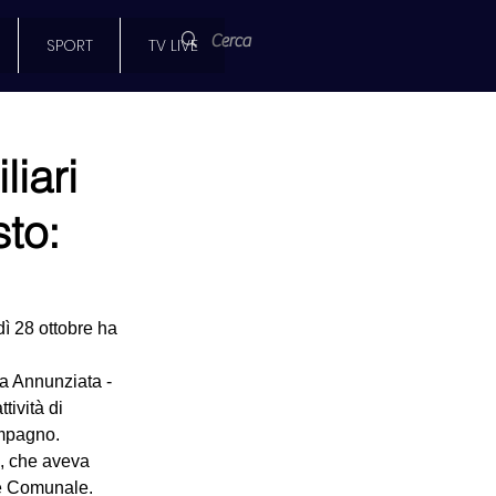
SPORT
TV LIVE
liari
to:
dì 28 ottobre ha 
a Annunziata - 
ività di 
ompagno.
o, che aveva 
te Comunale. 