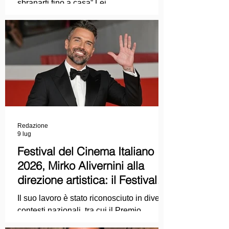
sbranarti fino a casa” Lei
COLPEVOLISTA? Ma mi faccia il piacere.
Redazione
9 lug
Festival del Cinema Italiano
2026, Mirko Alivernini alla
direzione artistica: il Festival
punta sul dialogo tra tradizione
Il suo lavoro è stato riconosciuto in diversi
e nuove tecnologie
contesti nazionali, tra cui il Premio
Internazionale "Chioma di Berenice", il