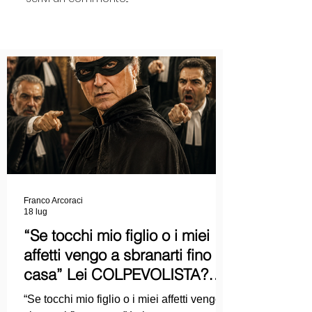
Franco Arcoraci
18 lug
“Se tocchi mio figlio o i miei
affetti vengo a sbranarti fino a
casa” Lei COLPEVOLISTA?
Ma mi faccia il piacere...
“Se tocchi mio figlio o i miei affetti vengo a