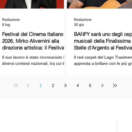
Redazione
Redazione
9 lug
30 giu
Festival del Cinema Italiano
BANFY sarà uno degli ospi
2026, Mirko Alivernini alla
musicali della Finalissima delle
direzione artistica: il Festival
Stelle d'Argento al Festiva
punta sul dialogo tra tradizione
Cinema Italiano 2026!
Il suo lavoro è stato riconosciuto in
Il red carpet del Lago Trasimen
e nuove tecnologie
diversi contesti nazionali, tra cui il
appresta a brillare con le più g
Premio Internazionale "Chioma di
stelle dello spettacolo, del cin
Berenice", il Premio Starlight
della cultura italiana. La macch
assegnato nell'ambito della Mostra
organizzativa del Festival del
1
2
3
4
5
Internazionale d'Arte
Cinema Italiano 2026 – guidata
Cinematografica di Venezia e le
presidente Franco Arcoraci e
collaborazioni con la Roma Film
l'organizzazione di Giusy Venut
Academy, dove ha tenuto incontri e
la direzione artistica di Mirko
masterclass dedicati all'evoluzione
Alivernini – promette un'edizio
TELE
del linguaggio cinematografico.
ricca di colpi di scena.
nato
Suppl
regis