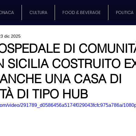
ONACA
CULTURA
FOOD & BEVERAGE
POLITICA
23 dic 2025
SPEDALE DI COMUNITÀ
N SICILIA COSTRUITO E
 ANCHE UNA CASA DI
À DI TIPO HUB
ic.com/video/291789_d0586456a5174f029043fcfc975a786a/1080p