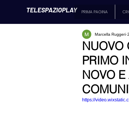
TELESPAZIOPLAY
PRIMA PAGINA
CR
Marcella Ruggeri
NUOVO O
PRIMO I
NOVO E
COMUNIT
https://video.wixstat