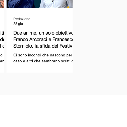
Redazione
28 giu
ti
Due anime, un solo obiettivo:
Franco Arcoraci e Francesco
l del
Storniolo, la sfida del Festival
del Cinema Italiano sul Lago
o si
Ci sono incontri che nascono per
Trasimeno
randi
caso e altri che sembrano scritti dal
ema e
destino. Quello tra Franco Arcoraci e
ina
Francesco Storniolo appartiene alla
seconda categoria. Uno ha
 dal
trascorso gran parte della propria
vita in divisa, combattendo la
i con
criminalità organizzata nelle delicate
indagini della Sicilia orientale. L'altro
ne
è un imprenditore che, partendo da
SPAZIOPLAY.COM
origini semplici, ha costruito la
emento della testata SPAZIO NOTIZIE
propria attività con il lavoro e la
trazione n° 2503/13 del 27/12/2013 c/o
determinazione, fino a scegliere di