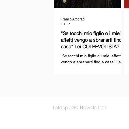
Franco Arcoraci
18 lug
“Se tocchi mio figlio o i miei
affetti vengo a sbranarti fino a
casa” Lei COLPEVOLISTA? Ma
mi faccia il piacere...
“Se tocchi mio figlio o i miei affetti
vengo a sbranarti fino a casa” Lei
COLPEVOLISTA? Ma mi faccia il
piacere.
Telespazio Newsletter
Rimani Aggior