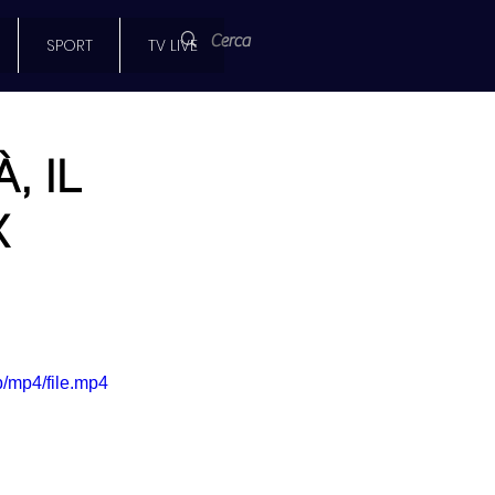
SPORT
TV LIVE
, IL
X
/mp4/file.mp4