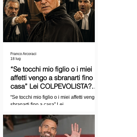
Franco Arcoraci
18 lug
“Se tocchi mio figlio o i miei
affetti vengo a sbranarti fino a
casa” Lei COLPEVOLISTA?
Ma mi faccia il piacere...
“Se tocchi mio figlio o i miei affetti vengo a
sbranarti fino a casa” Lei
COLPEVOLISTA? Ma mi faccia il piacere.