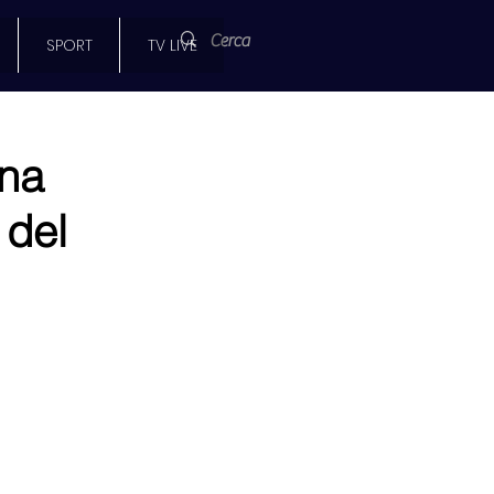
SPORT
TV LIVE
ina
 del