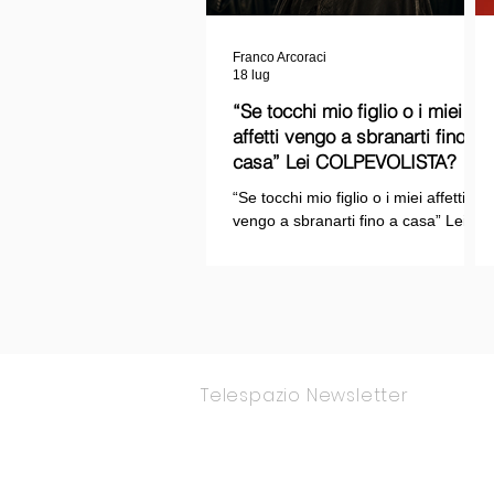
Franco Arcoraci
18 lug
“Se tocchi mio figlio o i miei
affetti vengo a sbranarti fino a
casa” Lei COLPEVOLISTA? Ma
mi faccia il piacere...
“Se tocchi mio figlio o i miei affetti
vengo a sbranarti fino a casa” Lei
COLPEVOLISTA? Ma mi faccia il
piacere.
Telespazio Newsletter
Rimani Aggior