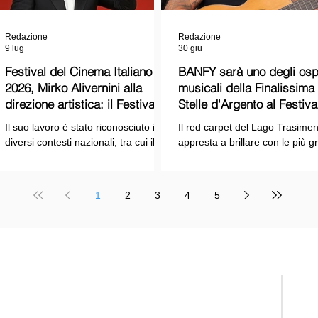
Redazione
Redazione
9 lug
30 giu
Festival del Cinema Italiano
BANFY sarà uno degli ospi
2026, Mirko Alivernini alla
musicali della Finalissima delle
direzione artistica: il Festival
Stelle d'Argento al Festiva
punta sul dialogo tra tradizione
Cinema Italiano 2026!
Il suo lavoro è stato riconosciuto in
Il red carpet del Lago Trasimen
e nuove tecnologie
diversi contesti nazionali, tra cui il
appresta a brillare con le più g
Premio Internazionale "Chioma di
stelle dello spettacolo, del cin
Berenice", il Premio Starlight
della cultura italiana. La macch
assegnato nell'ambito della Mostra
organizzativa del Festival del
1
2
3
4
5
Internazionale d'Arte
Cinema Italiano 2026 – guidata
Cinematografica di Venezia e le
presidente Franco Arcoraci e
collaborazioni con la Roma Film
l'organizzazione di Giusy Venut
Academy, dove ha tenuto incontri e
la direzione artistica di Mirko
masterclass dedicati all'evoluzione
Alivernini – promette un'edizio
TELE
del linguaggio cinematografico.
ricca di colpi di scena.
nato
Suppl
regis
Tribu