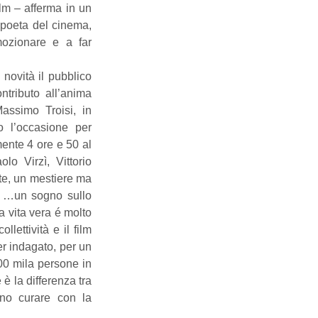
lm – afferma in un 
poeta del cinema, 
ozionare e a far 
novità il pubblico 
tributo all’anima 
assimo Troisi, in 
o l’occasione per 
nte 4 ore e 50 al 
o Virzì, Vittorio 
rte, un mestiere ma 
i …un sogno sullo 
 vita vera é molto 
lettività e il film 
r indagato, per un 
00 mila persone in 
è la differenza tra 
no curare con la 