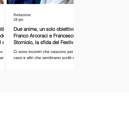
Redazione
28 giu
ti
Due anime, un solo obiettivo:
Franco Arcoraci e Francesco
l del
Storniolo, la sfida del Festival
del Cinema Italiano sul Lago
o si
Ci sono incontri che nascono per
Trasimeno
randi
caso e altri che sembrano scritti dal
ema e
destino. Quello tra Franco Arcoraci e
ina
Francesco Storniolo appartiene alla
seconda categoria. Uno ha
 dal
trascorso gran parte della propria
vita in divisa, combattendo la
i con
criminalità organizzata nelle delicate
indagini della Sicilia orientale. L'altro
ne
è un imprenditore che, partendo da
SPAZIOPLAY.COM
origini semplici, ha costruito la
emento della testata SPAZIO NOTIZIE
propria attività con il lavoro e la
trazione n° 2503/13 del 27/12/2013 c/o
determinazione, fino a scegliere di
nale di Messina