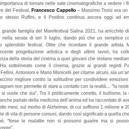
importanza di tornare nelle sale cinematografiche a vedere i fi
re del Festival, 
Francesco Cappello
 – Massimo Troisi era un 
lo stesso Ruffini, e il Postino continua ancora oggi ad em
a grande famiglia del Marefestival Salina 2021, ha arricchito di 
, nella serata di ieri 3 luglio, dando più che un semplice con
lo splendido festival. Oltre che ricordare il grande artista M
cente progettazione artistica e degli ultimi lavori, ha colt
anza della storia del cinema a quei giovani che restano mediame
a sottolineato come il cinema, grazie ai grandi registi Paol
Fellini, Antonioni e Mario Monicelli per citarne alcuni, sia un’a
ccino migliore contro la solitudine per condividere emozion
agram non permette di stare a contatto con la realtà… ”la nostra
si vuole che sia”. Tra il politicamente corretto, il bullismo, la col
anche parlato della medicina dell’anima ed ha raccontato di ave
tto mesi, sul morbo di Alzheimer, di cui soffrono 1 milione e 2
rie di vita di persone comuni, dando così significato a quella che 
hé, “forse le malattie non si possono guarire ma si posso
amore”.