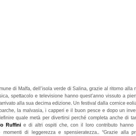
 di Malfa, dell’isola verde di Salina, grazie al ritorno alla nor
sica, spettacolo e televisione hanno quest’anno vissuto a pien
rrivato alla sua decima edizione. Un festival dalla cornice eolian
 barche, la malvasia, i capperi e il buon pesce e dopo un invern
efinire quale metà per divertirsi perché completa anche di ta
o Ruffini 
e di altri ospiti che, con il loro contributo hanno 
 momenti di leggerezza e spensieratezza.. “Grazie alla pre