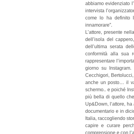
abbiamo evidenziato l’
intervista l’organizzato
come lo ha definito 
innamorare”.
L’attore, presente nell
dell’isola del cappero
dell’ultima serata del
conformità alla sua re
rappresentare l’import
giorno su Instagram. H
Cecchigori, Bertolucci, 
anche un posto… il va
schermo.. e poiché Inst
più bella di quello che 
Up&Down, l‘attore, ha 
documentario e in dicio
Italia, raccogliendo sto
capire e curare perc
comprensione e con l’