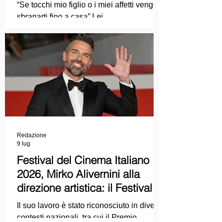
Ma mi faccia il piacere...
“Se tocchi mio figlio o i miei affetti vengo a
sbranarti fino a casa” Lei
COLPEVOLISTA? Ma mi faccia il piacere.
Redazione
9 lug
Festival del Cinema Italiano
2026, Mirko Alivernini alla
direzione artistica: il Festival
punta sul dialogo tra tradizione
Il suo lavoro è stato riconosciuto in diversi
e nuove tecnologie
contesti nazionali, tra cui il Premio