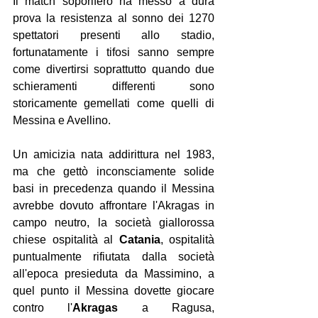
Il match soporifero ha messo a dura 
prova la resistenza al sonno dei 1270 
spettatori presenti allo stadio, 
fortunatamente i tifosi sanno sempre 
come divertirsi soprattutto quando due 
schieramenti differenti sono 
storicamente gemellati come quelli di 
Messina e Avellino.
Un amicizia nata addirittura nel 1983, 
ma che gettò inconsciamente solide 
basi in precedenza quando il Messina 
avrebbe dovuto affrontare l'Akragas in 
campo neutro, la società giallorossa 
chiese ospitalità al 
Catania
, ospitalità 
puntualmente rifiutata dalla società 
all'epoca presieduta da Massimino, a 
quel punto il Messina dovette giocare 
contro l'
Akragas
 a Ragusa, 