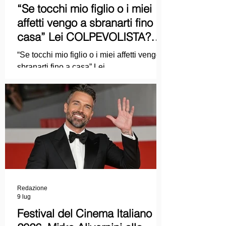
“Se tocchi mio figlio o i miei
affetti vengo a sbranarti fino a
casa” Lei COLPEVOLISTA?
Ma mi faccia il piacere...
“Se tocchi mio figlio o i miei affetti vengo a
sbranarti fino a casa” Lei
COLPEVOLISTA? Ma mi faccia il piacere.
Redazione
9 lug
Festival del Cinema Italiano