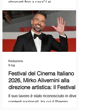
sbranarti fino a casa” Lei
COLPEVOLISTA? Ma mi faccia il piacere.
Redazione
9 lug
Festival del Cinema Italiano
2026, Mirko Alivernini alla
direzione artistica: il Festival
punta sul dialogo tra tradizione
Il suo lavoro è stato riconosciuto in diversi
e nuove tecnologie
contesti nazionali, tra cui il Premio
Internazionale "Chioma di Berenice", il