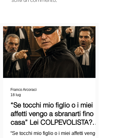
Scrivi un commento...
Franco Arcoraci
18 lug
“Se tocchi mio figlio o i miei
affetti vengo a sbranarti fino a
casa” Lei COLPEVOLISTA?
Ma mi faccia il piacere...
“Se tocchi mio figlio o i miei affetti vengo a