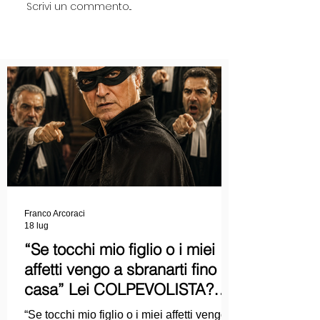
Scrivi un commento...
Franco Arcoraci
18 lug
“Se tocchi mio figlio o i miei
affetti vengo a sbranarti fino a
casa” Lei COLPEVOLISTA?
Ma mi faccia il piacere...
“Se tocchi mio figlio o i miei affetti vengo a