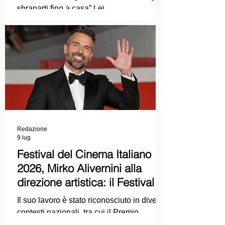
sbranarti fino a casa” Lei
COLPEVOLISTA? Ma mi faccia il piacere.
Redazione
9 lug
Festival del Cinema Italiano
2026, Mirko Alivernini alla
direzione artistica: il Festival
punta sul dialogo tra tradizione
Il suo lavoro è stato riconosciuto in diversi
e nuove tecnologie
contesti nazionali, tra cui il Premio
Internazionale "Chioma di Berenice", il