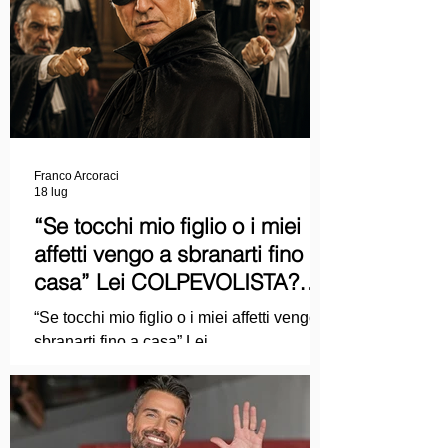
Franco Arcoraci
18 lug
“Se tocchi mio figlio o i miei
affetti vengo a sbranarti fino a
casa” Lei COLPEVOLISTA?
Ma mi faccia il piacere...
“Se tocchi mio figlio o i miei affetti vengo a
sbranarti fino a casa” Lei
COLPEVOLISTA? Ma mi faccia il piacere.