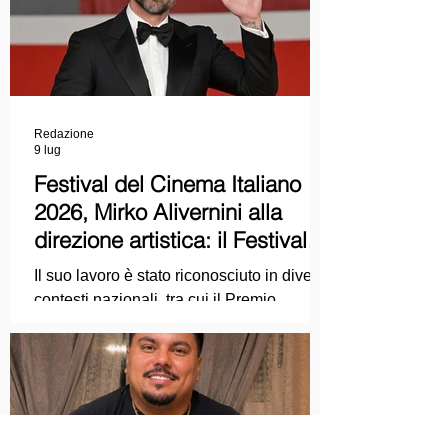
Redazione
9 lug
Festival del Cinema Italiano
2026, Mirko Alivernini alla
direzione artistica: il Festival
punta sul dialogo tra tradizione
Il suo lavoro è stato riconosciuto in diversi
e nuove tecnologie
contesti nazionali, tra cui il Premio
Internazionale "Chioma di Berenice", il
Premio Starlight assegnato nell'ambito
della Mostra Internazionale d'Arte
Cinematografica di Venezia e le
collaborazioni con la Roma Film
Academy, dove ha tenuto incontri e