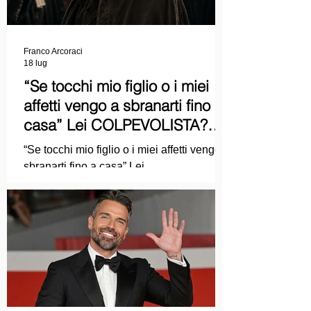
Franco Arcoraci
18 lug
“Se tocchi mio figlio o i miei
affetti vengo a sbranarti fino a
casa” Lei COLPEVOLISTA?
Ma mi faccia il piacere...
“Se tocchi mio figlio o i miei affetti vengo a
sbranarti fino a casa” Lei
COLPEVOLISTA? Ma mi faccia il piacere.