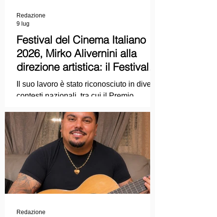
Redazione
9 lug
Festival del Cinema Italiano
2026, Mirko Alivernini alla
direzione artistica: il Festival
punta sul dialogo tra tradizione
Il suo lavoro è stato riconosciuto in diversi
e nuove tecnologie
contesti nazionali, tra cui il Premio
Internazionale "Chioma di Berenice", il
Premio Starlight assegnato nell'ambito
della Mostra Internazionale d'Arte
Cinematografica di Venezia e le
collaborazioni con la Roma Film
Academy, dove ha tenuto incontri e
masterclass dedicati all'evoluzione del
linguaggio cinematografico.
Redazione