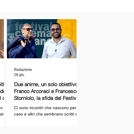
Redazione
28 giu
ti
Due anime, un solo obiettivo:
Franco Arcoraci e Francesco
l del
Storniolo, la sfida del Festival
del Cinema Italiano sul Lago
o si
Ci sono incontri che nascono per
Trasimeno
randi
caso e altri che sembrano scritti dal
ema e
destino. Quello tra Franco Arcoraci e
ina
Francesco Storniolo appartiene alla
seconda categoria. Uno ha