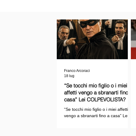
Franco Arcoraci
18 lug
“Se tocchi mio figlio o i miei
affetti vengo a sbranarti fino a
casa” Lei COLPEVOLISTA? Ma
mi faccia il piacere...
“Se tocchi mio figlio o i miei affetti
vengo a sbranarti fino a casa” Lei
COLPEVOLISTA? Ma mi faccia il
piacere.