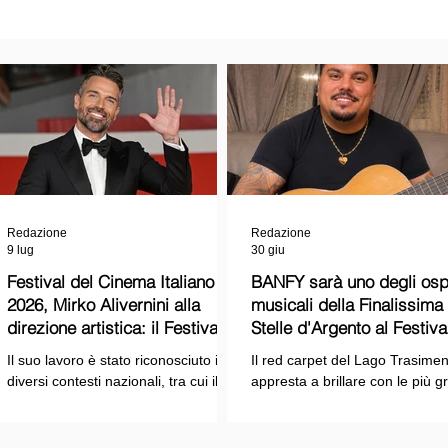
Redazione
Redazione
9 lug
30 giu
Festival del Cinema Italiano
BANFY sarà uno degli ospi
2026, Mirko Alivernini alla
musicali della Finalissima delle
direzione artistica: il Festival
Stelle d'Argento al Festiva
punta sul dialogo tra tradizione
Cinema Italiano 2026!
Il suo lavoro è stato riconosciuto in
Il red carpet del Lago Trasimen
e nuove tecnologie
diversi contesti nazionali, tra cui il
appresta a brillare con le più g
Premio Internazionale "Chioma di
stelle dello spettacolo, del cin
Berenice", il Premio Starlight
della cultura italiana. La macch
assegnato nell'ambito della Mostra
organizzativa del Festival del