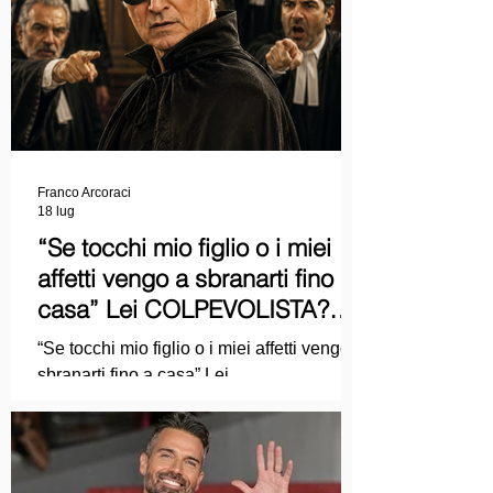
Franco Arcoraci
18 lug
“Se tocchi mio figlio o i miei
affetti vengo a sbranarti fino a
casa” Lei COLPEVOLISTA?
Ma mi faccia il piacere...
“Se tocchi mio figlio o i miei affetti vengo a
sbranarti fino a casa” Lei
COLPEVOLISTA? Ma mi faccia il piacere.