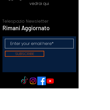
vedrai qui.
Telespazio Newsletter
Rimani Aggiornato
SUBSCRIBE
TELESPAZIOPLAY.COM
Supplemento della testata SPAZIO NOTIZIE
registrazione n° 2503/13 del 27/12/2013 c/o
Tribunale di Messina
Direttore responsabile: Mario Di Paola