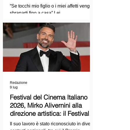
Ma mi faccia il piacere...
“Se tocchi mio figlio o i miei affetti vengo a
sbranarti fino a casa” Lei
COLPEVOLISTA? Ma mi faccia il piacere.
Redazione
9 lug
Festival del Cinema Italiano
2026, Mirko Alivernini alla
direzione artistica: il Festival
punta sul dialogo tra tradizione
Il suo lavoro è stato riconosciuto in diversi
e nuove tecnologie