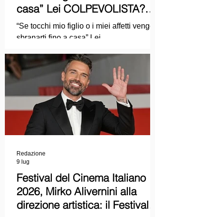
casa” Lei COLPEVOLISTA?
Ma mi faccia il piacere...
“Se tocchi mio figlio o i miei affetti vengo a
sbranarti fino a casa” Lei
COLPEVOLISTA? Ma mi faccia il piacere.
Redazione
9 lug
Festival del Cinema Italiano
2026, Mirko Alivernini alla
direzione artistica: il Festival