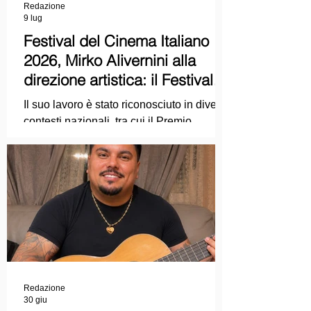
Redazione
9 lug
Festival del Cinema Italiano
2026, Mirko Alivernini alla
direzione artistica: il Festival
punta sul dialogo tra tradizione
Il suo lavoro è stato riconosciuto in diversi
e nuove tecnologie
contesti nazionali, tra cui il Premio
Internazionale "Chioma di Berenice", il
Premio Starlight assegnato nell'ambito
della Mostra Internazionale d'Arte
Cinematografica di Venezia e le
collaborazioni con la Roma Film
Academy, dove ha tenuto incontri e
masterclass dedicati all'evoluzione del
linguaggio cinematografico.
Redazione
30 giu