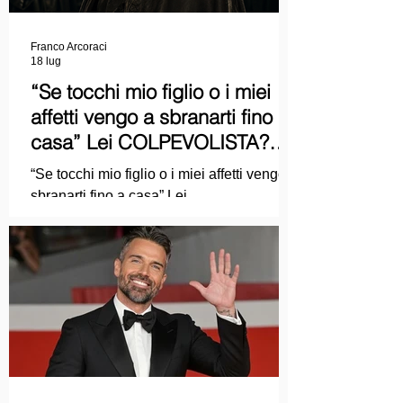
Franco Arcoraci
18 lug
“Se tocchi mio figlio o i miei
affetti vengo a sbranarti fino a
casa” Lei COLPEVOLISTA?
Ma mi faccia il piacere...
“Se tocchi mio figlio o i miei affetti vengo a
sbranarti fino a casa” Lei
COLPEVOLISTA? Ma mi faccia il piacere.