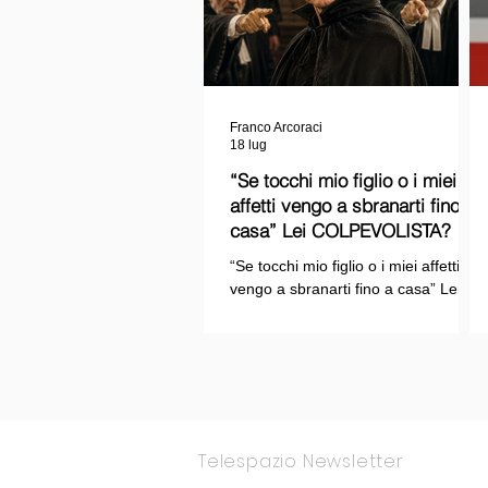
Franco Arcoraci
18 lug
“Se tocchi mio figlio o i miei
affetti vengo a sbranarti fino a
casa” Lei COLPEVOLISTA? Ma
mi faccia il piacere...
“Se tocchi mio figlio o i miei affetti
vengo a sbranarti fino a casa” Lei
COLPEVOLISTA? Ma mi faccia il
piacere.
Telespazio Newsletter