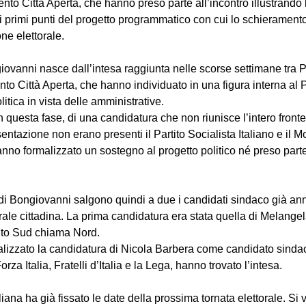
o Città Aperta, che hanno preso parte all’incontro illustrando l
e i primi punti del progetto programmatico con cui lo schierament
ne elettorale.
ovanni nasce dall’intesa raggiunta nelle scorse settimane tra Pa
o Città Aperta, che hanno individuato in una figura interna al 
litica in vista delle amministrative.
n questa fase, di una candidatura che non riunisce l’intero fronte
sentazione non erano presenti il Partito Socialista Italiano e il M
o formalizzato un sostegno al progetto politico né preso parte 
 di Bongiovanni salgono quindi a due i candidati sindaco già ann
rale cittadina. La prima candidatura era stata quella di Melangel
to Sud chiama Nord.
cializzato la candidatura di Nicola Barbera come candidato sind
rza Italia, Fratelli d’Italia e la Lega, hanno trovato l’intesa.
liana ha già fissato le date della prossima tornata elettorale. Si