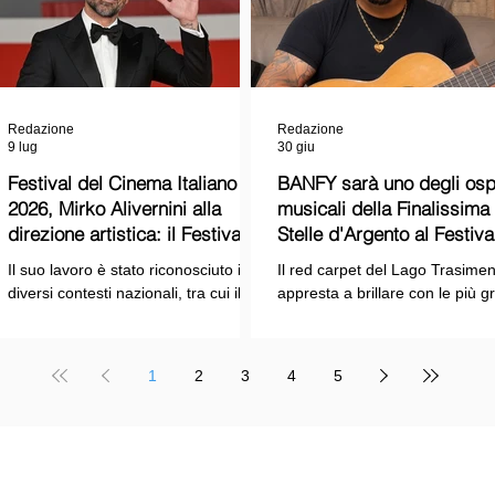
Redazione
Redazione
9 lug
30 giu
Festival del Cinema Italiano
BANFY sarà uno degli ospi
2026, Mirko Alivernini alla
musicali della Finalissima delle
direzione artistica: il Festival
Stelle d'Argento al Festiva
punta sul dialogo tra tradizione
Cinema Italiano 2026!
Il suo lavoro è stato riconosciuto in
Il red carpet del Lago Trasimen
e nuove tecnologie
diversi contesti nazionali, tra cui il
appresta a brillare con le più g
Premio Internazionale "Chioma di
stelle dello spettacolo, del cin
Berenice", il Premio Starlight
della cultura italiana. La macch
assegnato nell'ambito della Mostra
organizzativa del Festival del
1
2
3
4
5
Internazionale d'Arte
Cinema Italiano 2026 – guidata
Cinematografica di Venezia e le
presidente Franco Arcoraci e
collaborazioni con la Roma Film
l'organizzazione di Giusy Venut
Academy, dove ha tenuto incontri e
la direzione artistica di Mirko
masterclass dedicati all'evoluzione
Alivernini – promette un'edizio
TELE