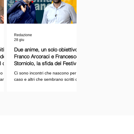
Redazione
28 giu
ti
Due anime, un solo obiettivo:
Franco Arcoraci e Francesco
l del
Storniolo, la sfida del Festival
del Cinema Italiano sul Lago
o si
Ci sono incontri che nascono per
Trasimeno
randi
caso e altri che sembrano scritti dal
ema e
destino. Quello tra Franco Arcoraci e
ina
Francesco Storniolo appartiene alla
seconda categoria. Uno ha
 dal
trascorso gran parte della propria
vita in divisa, combattendo la
i con
criminalità organizzata nelle delicate
indagini della Sicilia orientale. L'altro
ne
è un imprenditore che, partendo da
SPAZIOPLAY.COM