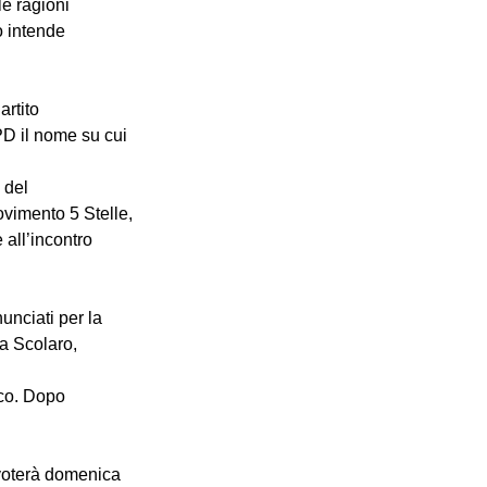
e ragioni 
o intende 
rtito 
PD il nome su cui 
 del 
ovimento 5 Stelle, 
all’incontro 
unciati per la 
a Scolaro, 
aco. Dopo 
 voterà domenica 