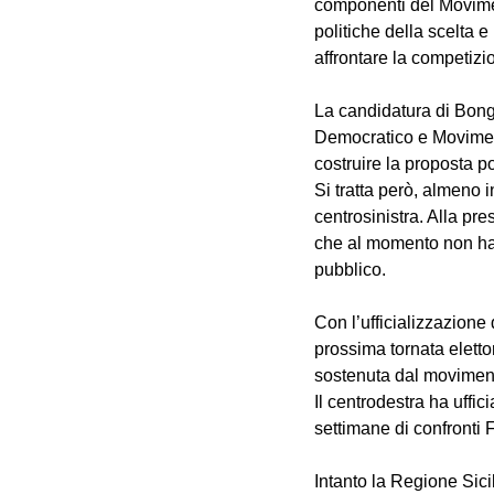
componenti del Moviment
politiche della scelta 
affrontare la competizio
La candidatura di Bongi
Democratico e Moviment
costruire la proposta po
Si tratta però, almeno i
centrosinistra. Alla pre
che al momento non hann
pubblico.
Con l’ufficializzazione
prossima tornata eletto
sostenuta dal movimen
Il centrodestra ha uffi
settimane di confronti Fo
Intanto la Regione Sici