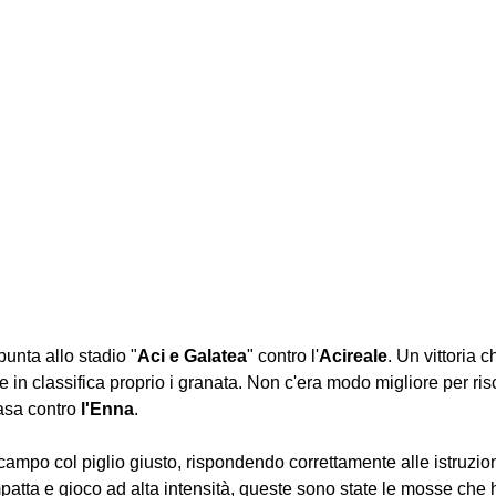
spunta allo stadio "
Aci
e
Galatea
" contro l'
Acireale
. Un vittoria 
e in classifica proprio i granata. Non c'era modo migliore per risc
asa contro 
l'Enna
.
ampo col piglio giusto, rispondendo correttamente alle istruzioni
patta e gioco ad alta intensità, queste sono state le mosse ch