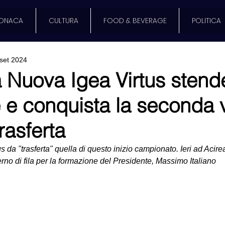
ONACA
CULTURA
FOOD & BEVERAGE
POLITICA
set 2024
a Nuova Igea Virtus stend
e e conquista la seconda v
trasferta
da "trasferta" quella di questo inizio campionato. Ieri ad Acireal
no di fila per la formazione del Presidente, Massimo Italiano