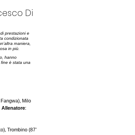
cesco Di 
di prestazioni e 
ta condizionata 
un’altra maniera, 
sa in più. 
to, hanno 
 fine è stata una 
’ Fangwa), Milo 
 
Allenatore
: 
ko), Trombino (87’ 