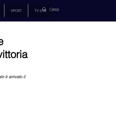
SPORT
TV LIVE
e
ittoria
e è arrivato il 