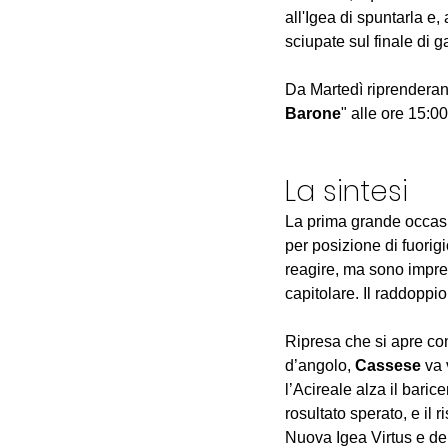
all'Igea di spuntarla e, 
sciupate sul finale di g
Da Martedì riprenderann
Barone
" alle ore 15:00
La sintesi
La prima grande occasio
per posizione di fuorigi
reagire, ma sono impre
capitolare. Il raddoppio
Ripresa che si apre con
d’angolo, 
Cassese
 va 
l’Acireale alza il baric
rosultato sperato, e il ri
Nuova Igea Virtus e de