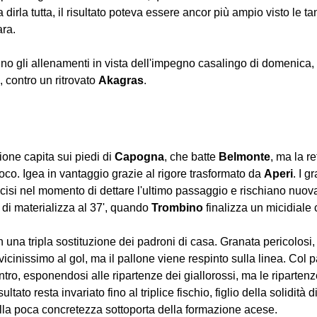
a dirla tutta, il risultato poteva essere ancor più ampio visto le t
ara.
o gli allenamenti in vista dell'impegno casalingo di domenica, 
, contro un ritrovato 
Akagras
. 
ne capita sui piedi di 
Capogna
, che batte 
Belmonte
, ma la r
oco. Igea in vantaggio grazie al rigore trasformato da 
Aperi
. I g
cisi nel momento di dettare l'ultimo passaggio e rischiano nuov
 di materializza al 37', quando 
Trombino
 finalizza un micidiale
 una tripla sostituzione dei padroni di casa. Granata pericolosi, 
vicinissimo al gol, ma il pallone viene respinto sulla linea. Col p
entro, esponendosi alle ripartenze dei giallorossi, ma le ripartenz
sultato resta invariato fino al triplice fischio, figlio della solidità 
lla poca concretezza sottoporta della formazione acese. 