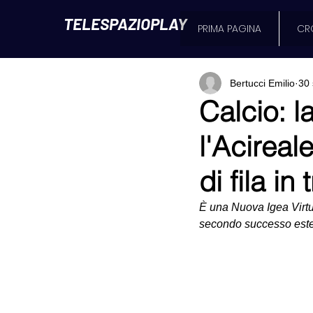
TELESPAZIOPLAY
PRIMA PAGINA
CR
Bertucci Emilio
30 
Calcio: l
l'Acireal
di fila in 
È una Nuova Igea Virtus 
secondo successo ester