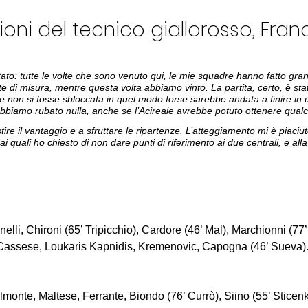
ioni del tecnico giallorosso, Fran
tato: tutte le volte che sono venuto qui, le mie squadre hanno fatto gran
te di misura, mentre questa volta abbiamo vinto. La partita, certo, è sta
se non si fosse sbloccata in quel modo forse sarebbe andata a finire in 
iamo rubato nulla, anche se l’Acireale avrebbe potuto ottenere qualco
tire il vantaggio e a sfruttare le ripartenze. L’atteggiamento mi è piaciu
ai quali ho chiesto di non dare punti di riferimento ai due centrali, e alla
inelli, Chironi (65’ Tripicchio), Cardore (46’ Mal), Marchionni (77
 Cassese, Loukaris Kapnidis, Kremenovic, Capogna (46’ Sueva).
lmonte, Maltese, Ferrante, Biondo (76’ Currò), Siino (55’ Sticen