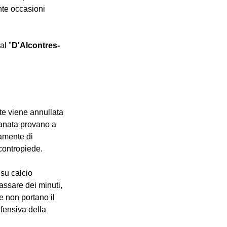
ante occasioni 
al "
D'Alcontres-
ete viene annullata 
ranata provano a 
amente di 
 contropiede. 
su calcio 
assare dei minuti, 
e non portano il 
difensiva della 