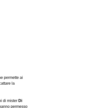
che permette ai 
attare la 
 di mister 
Di
e hanno permesso 