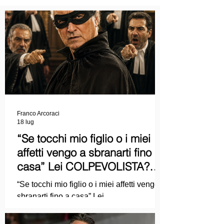
Franco Arcoraci
18 lug
“Se tocchi mio figlio o i miei
affetti vengo a sbranarti fino a
casa” Lei COLPEVOLISTA?
Ma mi faccia il piacere...
“Se tocchi mio figlio o i miei affetti vengo a
sbranarti fino a casa” Lei
COLPEVOLISTA? Ma mi faccia il piacere.