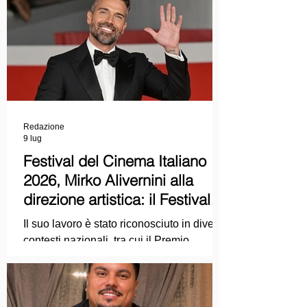
Redazione
9 lug
Festival del Cinema Italiano
2026, Mirko Alivernini alla
direzione artistica: il Festival
punta sul dialogo tra tradizione
Il suo lavoro è stato riconosciuto in diversi
e nuove tecnologie
contesti nazionali, tra cui il Premio
Internazionale "Chioma di Berenice", il
Premio Starlight assegnato nell'ambito
della Mostra Internazionale d'Arte
Cinematografica di Venezia e le