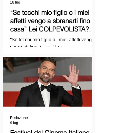
18 lug
“Se tocchi mio figlio o i miei
affetti vengo a sbranarti fino a
casa” Lei COLPEVOLISTA?
Ma mi faccia il piacere...
“Se tocchi mio figlio o i miei affetti vengo a
sbranarti fino a casa” Lei
COLPEVOLISTA? Ma mi faccia il piacere.
Redazione
9 lug
Festival del Cinema Italiano