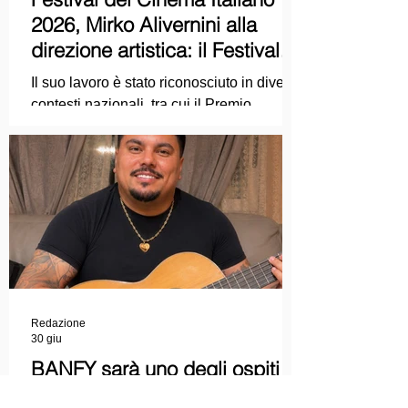
2026, Mirko Alivernini alla
direzione artistica: il Festival
punta sul dialogo tra tradizione
Il suo lavoro è stato riconosciuto in diversi
e nuove tecnologie
contesti nazionali, tra cui il Premio
Internazionale "Chioma di Berenice", il
Premio Starlight assegnato nell'ambito
della Mostra Internazionale d'Arte
Cinematografica di Venezia e le
collaborazioni con la Roma Film
Academy, dove ha tenuto incontri e
masterclass dedicati all'evoluzione del
linguaggio cinematografico.
Redazione
30 giu
BANFY sarà uno degli ospiti
musicali della Finalissima delle