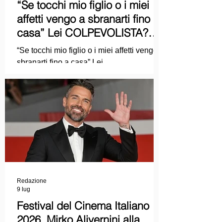
“Se tocchi mio figlio o i miei
affetti vengo a sbranarti fino a
casa” Lei COLPEVOLISTA?
Ma mi faccia il piacere...
“Se tocchi mio figlio o i miei affetti vengo a
sbranarti fino a casa” Lei
COLPEVOLISTA? Ma mi faccia il piacere.
Redazione
9 lug
Festival del Cinema Italiano
2026, Mirko Alivernini alla