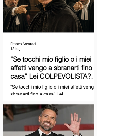
Franco Arcoraci
18 lug
“Se tocchi mio figlio o i miei
affetti vengo a sbranarti fino a
casa” Lei COLPEVOLISTA?
Ma mi faccia il piacere...
“Se tocchi mio figlio o i miei affetti vengo a
sbranarti fino a casa” Lei
COLPEVOLISTA? Ma mi faccia il piacere.