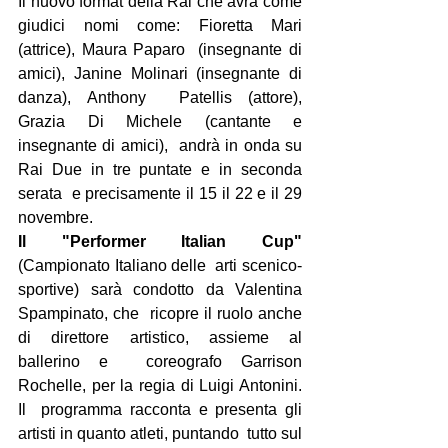
Il nuovo format della Rai che avrà come 
giudici nomi come: Fioretta Mari 
(attrice), Maura Paparo  (insegnante di 
amici), Janine Molinari (insegnante di 
danza), Anthony  Patellis (attore), 
Grazia Di Michele (cantante e 
insegnante di amici),  andrà in onda su 
Rai Due in tre puntate e in seconda 
serata  e precisamente il 15 il 22 e il 29 
novembre.
Il "Performer Italian Cup"  
(Campionato Italiano delle  arti scenico-
sportive) sarà condotto da Valentina 
Spampinato, che  ricopre il ruolo anche 
di direttore artistico, assieme al 
ballerino e  coreografo Garrison 
Rochelle, per la regia di Luigi Antonini. 
Il  programma racconta e presenta gli 
artisti in quanto atleti, puntando  tutto sul 