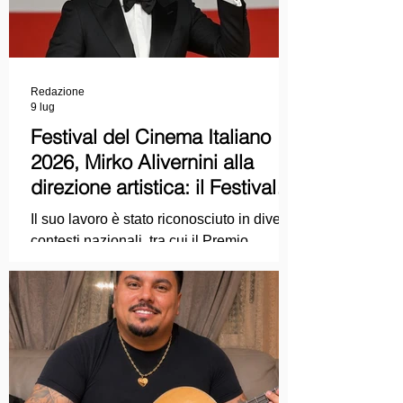
Redazione
9 lug
Festival del Cinema Italiano
2026, Mirko Alivernini alla
direzione artistica: il Festival
punta sul dialogo tra tradizione
Il suo lavoro è stato riconosciuto in diversi
e nuove tecnologie
contesti nazionali, tra cui il Premio
Internazionale "Chioma di Berenice", il
Premio Starlight assegnato nell'ambito
della Mostra Internazionale d'Arte
Cinematografica di Venezia e le
collaborazioni con la Roma Film
Academy, dove ha tenuto incontri e
masterclass dedicati all'evoluzione del