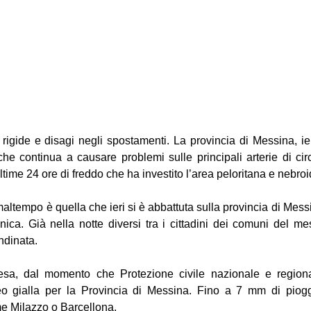
igide e disagi negli spostamenti. La provincia di Messina, ieri,
e continua a causare problemi sulle principali arterie di circo
ultime 24 ore di freddo che ha investito l’area peloritana e nebro
altempo è quella che ieri si è abbattuta sulla provincia di Messi
nica. Già nella notte diversi tra i cittadini dei comuni del me
andinata.
tesa, dal momento che Protezione civile nazionale e region
teo gialla per la Provincia di Messina. Fino a 7 mm di piogg
e Milazzo o Barcellona.