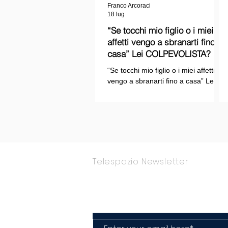
Franco Arcoraci
18 lug
“Se tocchi mio figlio o i miei
affetti vengo a sbranarti fino a
casa” Lei COLPEVOLISTA? Ma
mi faccia il piacere...
“Se tocchi mio figlio o i miei affetti
vengo a sbranarti fino a casa” Lei
COLPEVOLISTA? Ma mi faccia il
piacere.
Telespazio Newsletter
Rimani Aggior