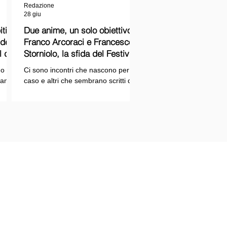
Redazione
28 giu
ti
Due anime, un solo obiettivo:
Franco Arcoraci e Francesco
l del
Storniolo, la sfida del Festival
del Cinema Italiano sul Lago
o si
Ci sono incontri che nascono per
Trasimeno
randi
caso e altri che sembrano scritti dal
ema e
destino. Quello tra Franco Arcoraci e
ina
Francesco Storniolo appartiene alla
seconda categoria. Uno ha
 dal
trascorso gran parte della propria
vita in divisa, combattendo la
i con
criminalità organizzata nelle delicate
indagini della Sicilia orientale. L'altro
ne
è un imprenditore che, partendo da
SPAZIOPLAY.COM
origini semplici, ha costruito la
emento della testata SPAZIO NOTIZIE
propria attività con il lavoro e la
trazione n° 2503/13 del 27/12/2013 c/o
determinazione, fino a scegliere di
nale di Messina
investire in uno dei
tore responsabile: Mario Di Paola
re: Associazione Rtm