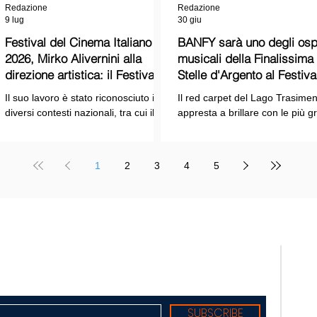
Redazione
Redazione
9 lug
30 giu
Festival del Cinema Italiano
BANFY sarà uno degli ospi
2026, Mirko Alivernini alla
musicali della Finalissima delle
direzione artistica: il Festival
Stelle d'Argento al Festiva
punta sul dialogo tra tradizione
Cinema Italiano 2026!
Il suo lavoro è stato riconosciuto in
Il red carpet del Lago Trasimen
e nuove tecnologie
diversi contesti nazionali, tra cui il
appresta a brillare con le più g
Premio Internazionale "Chioma di
stelle dello spettacolo, del cin
Berenice", il Premio Starlight
della cultura italiana. La macch
assegnato nell'ambito della Mostra
organizzativa del Festival del
1
2
3
4
5
Internazionale d'Arte
Cinema Italiano 2026 – guidata
Cinematografica di Venezia e le
presidente Franco Arcoraci e
collaborazioni con la Roma Film
l'organizzazione di Giusy Venut
Academy, dove ha tenuto incontri e
la direzione artistica di Mirko
masterclass dedicati all'evoluzione
Alivernini – promette un'edizio
TELE
del linguaggio cinematografico.
ricca di colpi di scena.
nato
Suppl
regis
Tribu
Diret
Edito
SUBSCRIBE