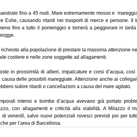
 maestrale fino a 45 nodi. Mare estremamente mosso e  mareggiat
e Eolie, causando ritardi nei trasporti di merce e persone. Il 
eno fino a tutto il pomeriggio e tornerà a peggiorare in tarda 
piogge. 
 richiesto alla popolazione di prestare la massima attenzione neg
rade costiere e nelle zone soggette ad allagamenti.
oste in prossimità di alberi, impalcature e corsi d’acqua, così c
 a causa delle possibili mareggiate. Attenzione anche ai collegam
rebbero subire ritardi o cancellazioni a causa del mare agitato.
emporali intensi e bombe d’acqua avevano già portato proble
zo, con allagamenti e criticità alla viabilità. A Milazzo il 
 di venerdì, salvo nuovi potenziali rovesci previsti poi per tutto
he per l’area di Barcellona.