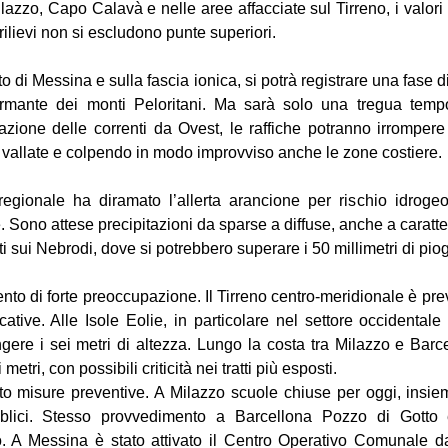
azzo, Capo Calavà e nelle aree affacciate sul Tirreno, i valori
rilievi non si escludono punte superiori.
tto di Messina e sulla fascia ionica, si potrà registrare una fase 
hermante dei monti Peloritani. Ma sarà solo una tregua temp
azione delle correnti da Ovest, le raffiche potranno irrompere
 vallate e colpendo in modo improvviso anche le zone costiere.
egionale ha diramato l’allerta arancione per rischio idrogeo
. Sono attese precipitazioni da sparse a diffuse, anche a caratter
i sui Nebrodi, dove si potrebbero superare i 50 millimetri di pio
nto di forte preoccupazione. Il Tirreno centro-meridionale è prev
ative. Alle Isole Eolie, in particolare nel settore occidentale d
ere i sei metri di altezza. Lungo la costa tra Milazzo e Barce
 metri, con possibili criticità nei tratti più esposti.
o misure preventive. A Milazzo scuole chiuse per oggi, insieme 
bblici. Stesso provvedimento a Barcellona Pozzo di Gotto e
ico. A Messina è stato attivato il Centro Operativo Comunale da