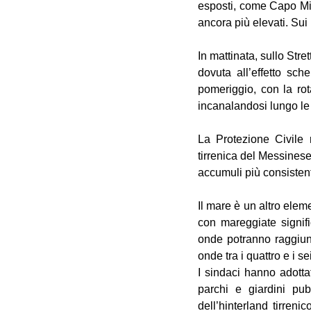
esposti, come Capo Mil
ancora più elevati. Sui 
In mattinata, sullo Stre
dovuta all’effetto sc
pomeriggio, con la rot
incanalandosi lungo le
La Protezione Civile r
tirrenica del Messinese
accumuli più consistent
Il mare è un altro eleme
con mareggiate signific
onde potranno raggiung
onde tra i quattro e i sei
I sindaci hanno adottat
parchi e giardini pu
dell’hinterland tirren