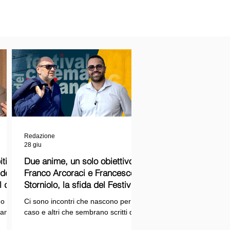
Redazione
28 giu
ti
Due anime, un solo obiettivo:
Franco Arcoraci e Francesco
l del
Storniolo, la sfida del Festival
del Cinema Italiano sul Lago
o si
Ci sono incontri che nascono per
Trasimeno
randi
caso e altri che sembrano scritti dal
ema e
destino. Quello tra Franco Arcoraci e