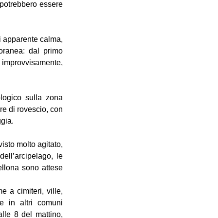
 potrebbero essere 
di apparente calma, 
oranea: dal primo 
 improvvisamente, 
logico sulla zona 
e di rovescio, con 
ggia.
isto molto agitato, 
ell’arcipelago, le 
llona sono attese 
a cimiteri, ville, 
 in altri comuni 
lle 8 del mattino, 