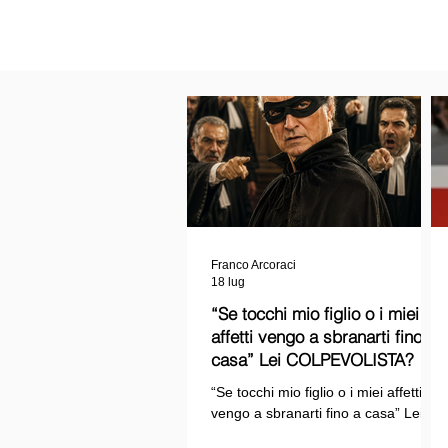
Franco Arcoraci
18 lug
“Se tocchi mio figlio o i miei
affetti vengo a sbranarti fino a
casa” Lei COLPEVOLISTA? Ma
mi faccia il piacere...
“Se tocchi mio figlio o i miei affetti
vengo a sbranarti fino a casa” Lei
COLPEVOLISTA? Ma mi faccia il