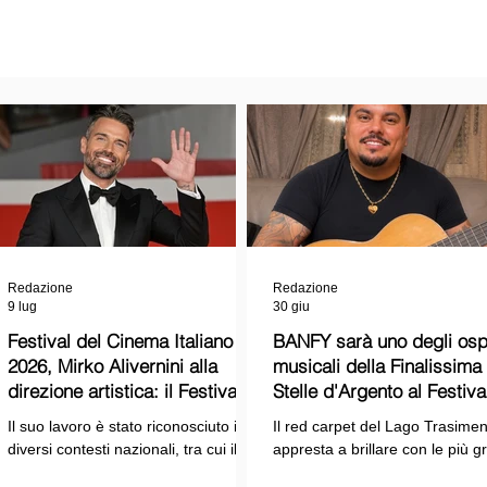
Redazione
Redazione
9 lug
30 giu
Festival del Cinema Italiano
BANFY sarà uno degli ospi
2026, Mirko Alivernini alla
musicali della Finalissima delle
direzione artistica: il Festival
Stelle d'Argento al Festiva
punta sul dialogo tra tradizione
Cinema Italiano 2026!
Il suo lavoro è stato riconosciuto in
Il red carpet del Lago Trasimen
e nuove tecnologie
diversi contesti nazionali, tra cui il
appresta a brillare con le più g
Premio Internazionale "Chioma di
stelle dello spettacolo, del cin