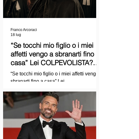
Franco Arcoraci
18 lug
“Se tocchi mio figlio o i miei
affetti vengo a sbranarti fino a
casa” Lei COLPEVOLISTA?
Ma mi faccia il piacere...
“Se tocchi mio figlio o i miei affetti vengo a
sbranarti fino a casa” Lei
COLPEVOLISTA? Ma mi faccia il piacere.