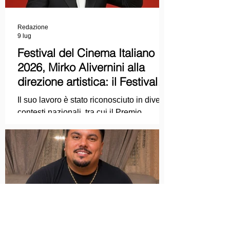
Redazione
9 lug
Festival del Cinema Italiano
2026, Mirko Alivernini alla
direzione artistica: il Festival
punta sul dialogo tra tradizione
Il suo lavoro è stato riconosciuto in diversi
e nuove tecnologie
contesti nazionali, tra cui il Premio
Internazionale "Chioma di Berenice", il
Premio Starlight assegnato nell'ambito
della Mostra Internazionale d'Arte
Cinematografica di Venezia e le
collaborazioni con la Roma Film
Academy, dove ha tenuto incontri e
masterclass dedicati all'evoluzione del
linguaggio cinematografico.