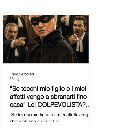
Franco Arcoraci
18 lug
“Se tocchi mio figlio o i miei
affetti vengo a sbranarti fino a
casa” Lei COLPEVOLISTA?
Ma mi faccia il piacere...
“Se tocchi mio figlio o i miei affetti vengo a
sbranarti fino a casa” Lei