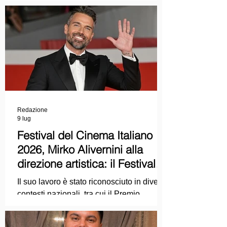
COLPEVOLISTA? Ma mi faccia il piacere.
Redazione
9 lug
Festival del Cinema Italiano
2026, Mirko Alivernini alla
direzione artistica: il Festival
punta sul dialogo tra tradizione
Il suo lavoro è stato riconosciuto in diversi
e nuove tecnologie
contesti nazionali, tra cui il Premio
Internazionale "Chioma di Berenice", il
Premio Starlight assegnato nell'ambito