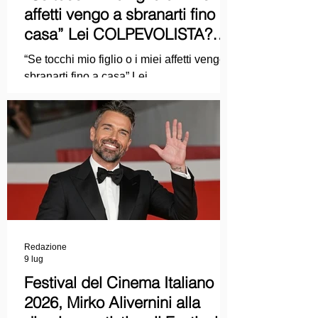
affetti vengo a sbranarti fino a
casa” Lei COLPEVOLISTA?
Ma mi faccia il piacere...
“Se tocchi mio figlio o i miei affetti vengo a
sbranarti fino a casa” Lei
COLPEVOLISTA? Ma mi faccia il piacere.
Redazione
9 lug
Festival del Cinema Italiano
2026, Mirko Alivernini alla