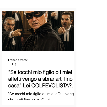
Franco Arcoraci
18 lug
“Se tocchi mio figlio o i miei
affetti vengo a sbranarti fino a
casa” Lei COLPEVOLISTA?
Ma mi faccia il piacere...
“Se tocchi mio figlio o i miei affetti vengo a
sbranarti fino a casa” Lei
COLPEVOLISTA? Ma mi faccia il piacere.