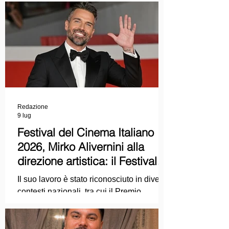
Redazione
9 lug
Festival del Cinema Italiano
2026, Mirko Alivernini alla
direzione artistica: il Festival
punta sul dialogo tra tradizione
Il suo lavoro è stato riconosciuto in diversi
e nuove tecnologie
contesti nazionali, tra cui il Premio
Internazionale "Chioma di Berenice", il
Premio Starlight assegnato nell'ambito
della Mostra Internazionale d'Arte