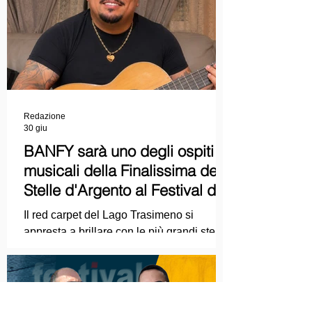
Cinematografica di Venezia e le
collaborazioni con la Roma Film
Academy, dove ha tenuto incontri e
masterclass dedicati all'evoluzione del
linguaggio cinematografico.
Redazione
30 giu
BANFY sarà uno degli ospiti
musicali della Finalissima delle
Stelle d'Argento al Festival del
Cinema Italiano 2026!
Il red carpet del Lago Trasimeno si
appresta a brillare con le più grandi stelle
dello spettacolo, del cinema e della
cultura italiana. La macchina
organizzativa del Festival del Cinema
Italiano 2026 – guidata dal presidente