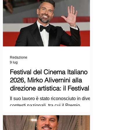
Redazione
9 lug
Festival del Cinema Italiano
2026, Mirko Alivernini alla
direzione artistica: il Festival
punta sul dialogo tra tradizione
Il suo lavoro è stato riconosciuto in diversi
e nuove tecnologie
contesti nazionali, tra cui il Premio
Internazionale "Chioma di Berenice", il
Premio Starlight assegnato nell'ambito
della Mostra Internazionale d'Arte