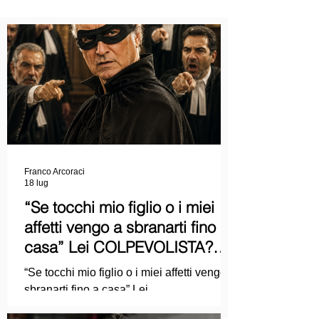
Franco Arcoraci
18 lug
“Se tocchi mio figlio o i miei
affetti vengo a sbranarti fino a
casa” Lei COLPEVOLISTA?
Ma mi faccia il piacere...
“Se tocchi mio figlio o i miei affetti vengo a
sbranarti fino a casa” Lei
COLPEVOLISTA? Ma mi faccia il piacere.