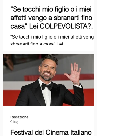
“Se tocchi mio figlio o i miei
affetti vengo a sbranarti fino a
casa” Lei COLPEVOLISTA?
Ma mi faccia il piacere...
“Se tocchi mio figlio o i miei affetti vengo a
sbranarti fino a casa” Lei
COLPEVOLISTA? Ma mi faccia il piacere.
Redazione
9 lug
Festival del Cinema Italiano