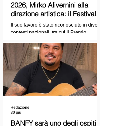
2026, Mirko Alivernini alla
direzione artistica: il Festival
punta sul dialogo tra tradizione
Il suo lavoro è stato riconosciuto in diversi
e nuove tecnologie
contesti nazionali, tra cui il Premio
Internazionale "Chioma di Berenice", il
Premio Starlight assegnato nell'ambito
della Mostra Internazionale d'Arte
Cinematografica di Venezia e le
collaborazioni con la Roma Film
Academy, dove ha tenuto incontri e
masterclass dedicati all'evoluzione del
linguaggio cinematografico.
Redazione
30 giu
BANFY sarà uno degli ospiti
musicali della Finalissima delle