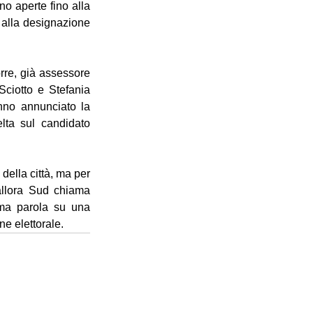
no aperte fino alla 
 alla designazione 
orre, già assessore 
iotto e Stefania 
anno annunciato la 
lta sul candidato 
ella città, ma per 
llora Sud chiama 
ima parola su una 
ne elettorale.