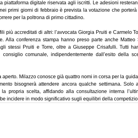
piattaforma digitale riservata agli iscritti. Le adesioni resteran
ei primi giorni di febbraio è prevista la votazione che porterà
rere per la poltrona di primo cittadino. 
ili più accreditati di altri: l’avvocata Giorgia Pruiti e Carmelo T
e. Alla conferenza stampa hanno preso parte anche Matteo Sc
gli stessi Pruiti e Torre, oltre a Giuseppe Crisafulli. Tutti h
l consiglio comunale, indipendentemente dall’esito della sce
a aperto. Milazzo conosce già quattro nomi in corsa per la guida d
mento bisognerà attendere ancora qualche settimana. Solo a
 la propria scelta, affidando alla consultazione interna l’ult
e incidere in modo significativo sugli equilibri della competizio