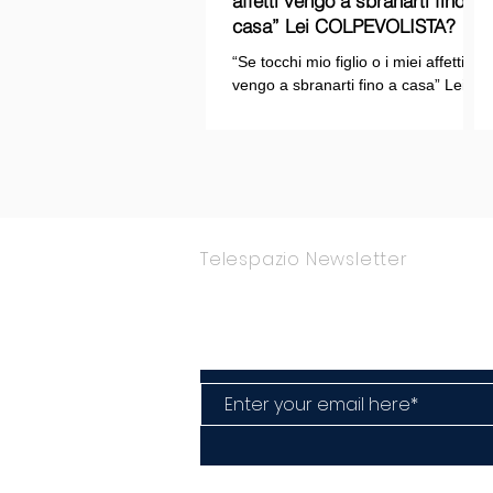
affetti vengo a sbranarti fino a
casa” Lei COLPEVOLISTA? Ma
mi faccia il piacere...
“Se tocchi mio figlio o i miei affetti
vengo a sbranarti fino a casa” Lei
COLPEVOLISTA? Ma mi faccia il
piacere.
Telespazio Newsletter
Rimani Aggior