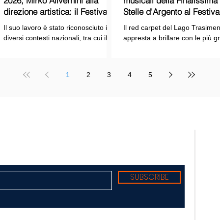
2026, Mirko Alivernini alla
musicali della Finalissima delle
direzione artistica: il Festival
Stelle d'Argento al Festiva
punta sul dialogo tra tradizione
Cinema Italiano 2026!
Il suo lavoro è stato riconosciuto in
Il red carpet del Lago Trasimen
e nuove tecnologie
diversi contesti nazionali, tra cui il
appresta a brillare con le più g
Premio Internazionale "Chioma di
stelle dello spettacolo, del cin
Berenice", il Premio Starlight
della cultura italiana. La macch
assegnato nell'ambito della Mostra
organizzativa del Festival del
1
2
3
4
5
Internazionale d'Arte
Cinema Italiano 2026 – guidata
Cinematografica di Venezia e le
presidente Franco Arcoraci e
collaborazioni con la Roma Film
l'organizzazione di Giusy Venut
Academy, dove ha tenuto incontri e
la direzione artistica di Mirko
masterclass dedicati all'evoluzione
Alivernini – promette un'edizio
TELE
del linguaggio cinematografico.
ricca di colpi di scena.
nato
Suppl
regis
Tribu
Diret
Edito
SUBSCRIBE
Sede:
Redaz
Torre
Tel. 