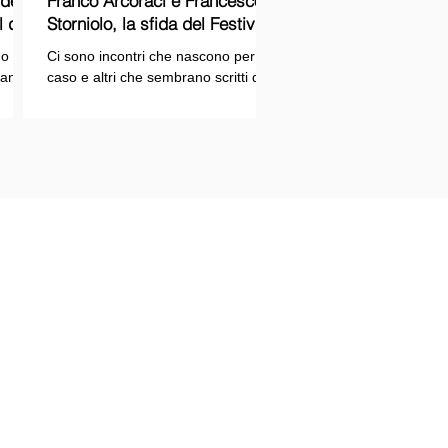
Franco Arcoraci e Francesco
l del
Storniolo, la sfida del Festival
del Cinema Italiano sul Lago
o si
Ci sono incontri che nascono per
Trasimeno
randi
caso e altri che sembrano scritti dal
ema e
destino. Quello tra Franco Arcoraci e
ina
Francesco Storniolo appartiene alla
seconda categoria. Uno ha
 dal
trascorso gran parte della propria
vita in divisa, combattendo la
i con
criminalità organizzata nelle delicate
indagini della Sicilia orientale. L'altro
ne
è un imprenditore che, partendo da
SPAZIOPLAY.COM
origini semplici, ha costruito la
emento della testata SPAZIO NOTIZIE
propria attività con il lavoro e la
trazione n° 2503/13 del 27/12/2013 c/o
determinazione, fino a scegliere di
nale di Messina
investire in uno dei
tore responsabile: Mario Di Paola
re: Associazione Rtm
 Via U. Bonino, 11 98122 Messina
ione: Via Nazionale 24 – 98040
grotta (Me)
Redazione: 090 7385703