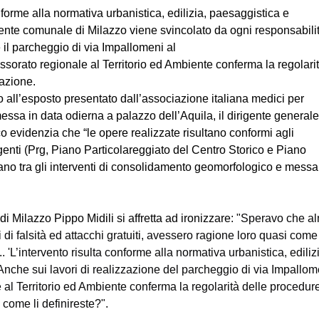
nforme alla normativa urbanistica, edilizia, paesaggistica e
ente comunale di Milazzo viene svincolato da ogni responsabilit
il parcheggio di via Impallomeni al
ssorato regionale al Territorio ed Ambiente conferma la regolari
razione.
ro all’esposto presentato dall’associazione italiana medici per
messa in data odierna a palazzo dell’Aquila, il dirigente generale
o evidenzia che “le opere realizzate risultano conformi agli
igenti (Prg, Piano Particolareggiato del Centro Storico e Piano
ano tra gli interventi di consolidamento geomorfologico e messa
 Milazzo Pippo Midili si affretta ad ironizzare: "
Speravo che al
 di falsità ed attacchi gratuiti, avessero ragione loro quasi come
. 'L’intervento risulta conforme alla normativa urbanistica, edili
Anche sui lavori di realizzazione del parcheggio di via Impallom
 al Territorio ed Ambiente conferma la regolarità delle procedure
ome li definireste?".