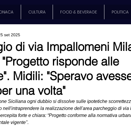
ONACA
CULTURA
FOOD & BEVERAGE
POLITICA
25 set 2025
io di via Impallomeni Mil
"Progetto risponde alle
". Midili: "Speravo avess
er una volta"
one Siciliana ogni dubbio si dissolve sulle ipotetiche scorrette
nell'intraprendere la realizzazione dell'area parcheggio di via 
rcepita forte e chiara: “Progetto conforme alla normativa urbanis
tale vigente".