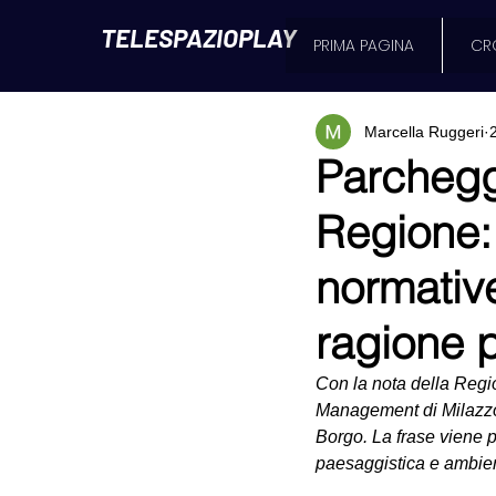
TELESPAZIOPLAY
PRIMA PAGINA
CR
Marcella Ruggeri
Parchegg
Regione: 
normative
ragione p
Con la nota della Regi
Management di Milazzo 
Borgo. La frase viene pe
paesaggistica e ambien