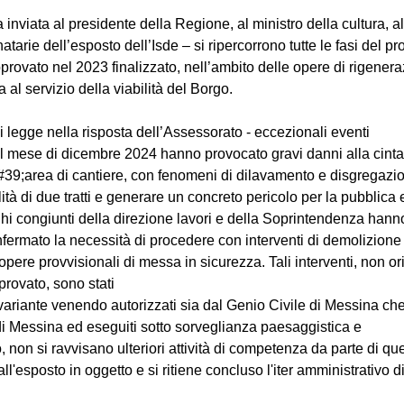
 inviata al presidente della Regione, al ministro della cultura, a
natarie dell’esposto dell’Isde – si ripercorrono tutte le fasi del pr
provato nel 2023 finalizzato, nell’ambito delle opere di rigener
ra al servizio della viabilità del Borgo.
si legge nella risposta dell’Assessorato - eccezionali eventi
el mese di dicembre 2024 hanno provocato gravi danni alla cinta
#39;area di cantiere, con fenomeni di dilavamento e disgregazion
tà di due tratti e generare un concreto pericolo per la pubblica e
ghi congiunti della direzione lavori e della Soprintendenza hanno
onfermato la necessità di procedere con interventi di demolizione 
 opere provvisionali di messa in sicurezza. Tali interventi, non o
provato, sono stati
di variante venendo autorizzati sia dal Genio Civile di Messina ch
i Messina ed eseguiti sotto sorveglianza paesaggistica e
non si ravvisano ulteriori attività di competenza da parte di qu
all'esposto in oggetto e si ritiene concluso l'iter amministrativo