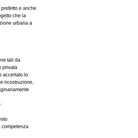
l prefetto e anche 
ogetto che la 
azione urbana a 
e tali da 
 privata 
 accertato lo 
e ricostruzione, 
riginariamente 
e
esto
 di competenza 