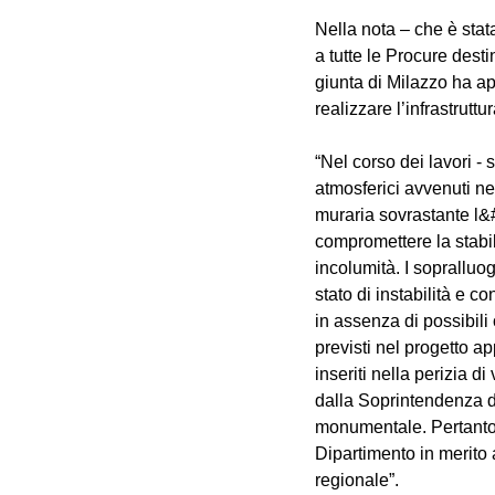
Nella nota – che è stata
a tutte le Procure desti
giunta di Milazzo ha ap
realizzare l’infrastruttu
“Nel corso dei lavori - 
atmosferici avvenuti n
muraria sovrastante l&
compromettere la stabili
incolumità. I sopralluo
stato di instabilità e c
in assenza di possibili
previsti nel progetto ap
inseriti nella perizia 
dalla Soprintendenza d
monumentale. Pertanto, 
Dipartimento in merito 
regionale”.