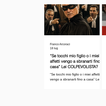
Franco Arcoraci
18 lug
“Se tocchi mio figlio o i miei
affetti vengo a sbranarti fino a
casa” Lei COLPEVOLISTA? Ma
mi faccia il piacere...
“Se tocchi mio figlio o i miei affetti
vengo a sbranarti fino a casa” Lei
COLPEVOLISTA? Ma mi faccia il
piacere.