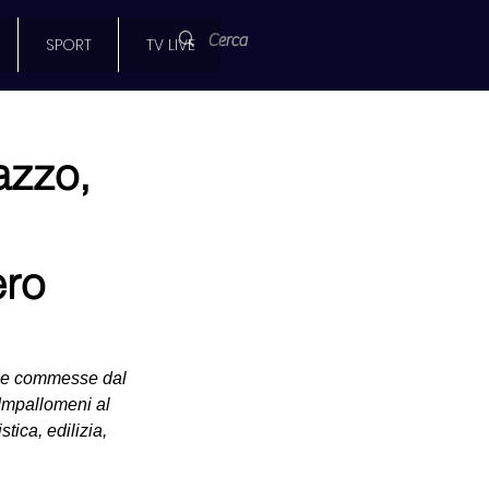
SPORT
TV LIVE
azzo,
ero
zze commesse dal 
Impallomeni al 
tica, edilizia, 