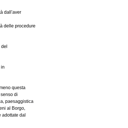
à dall'aver 
tà delle procedure 
 del
 in
meno questa 
 senso di 
zia, paesaggistica 
eni al Borgo, 
 adottate dal 