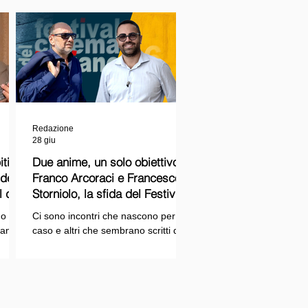
Redazione
28 giu
ti
Due anime, un solo obiettivo:
Franco Arcoraci e Francesco
l del
Storniolo, la sfida del Festival
del Cinema Italiano sul Lago
o si
Ci sono incontri che nascono per
Trasimeno
randi
caso e altri che sembrano scritti dal
ema e
destino. Quello tra Franco Arcoraci e
ina
Francesco Storniolo appartiene alla
seconda categoria. Uno ha
 dal
trascorso gran parte della propria
vita in divisa, combattendo la