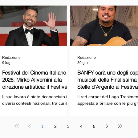
Redazione
Redazione
9 lug
30 giu
Festival del Cinema Italiano
BANFY sarà uno degli ospi
2026, Mirko Alivernini alla
musicali della Finalissima delle
direzione artistica: il Festival
Stelle d'Argento al Festiva
punta sul dialogo tra tradizione
Cinema Italiano 2026!
Il suo lavoro è stato riconosciuto in
Il red carpet del Lago Trasimen
e nuove tecnologie
diversi contesti nazionali, tra cui il
appresta a brillare con le più g
Premio Internazionale "Chioma di
stelle dello spettacolo, del cin
Berenice", il Premio Starlight
della cultura italiana. La macch
assegnato nell'ambito della Mostra
organizzativa del Festival del
1
2
3
4
5
Internazionale d'Arte
Cinema Italiano 2026 – guidata
Cinematografica di Venezia e le
presidente Franco Arcoraci e