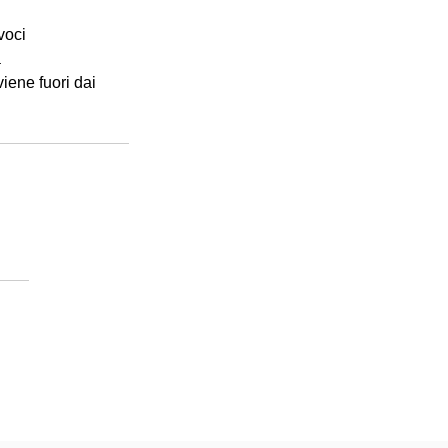
voci
a
iene fuori dai 